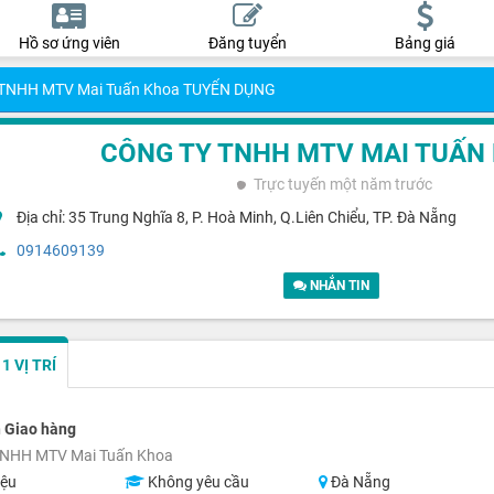
Hồ sơ ứng viên
Đăng tuyển
Bảng giá
 TNHH MTV Mai Tuấn Khoa TUYỂN DỤNG
CÔNG TY TNHH MTV MAI TUẤN
Trực tuyến
một năm trước
Địa chỉ: 35 Trung Nghĩa 8, P. Hoà Minh, Q.Liên Chiểu, TP. Đà Nẵng
0914609139
NHẮN TIN
 VỊ TRÍ
 Giao hàng
TNHH MTV Mai Tuấn Khoa
iệu
Không yêu cầu
Đà Nẵng