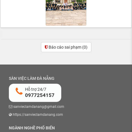
Báo cáo sai phạm
(0)
SÀN VIỆC LÀM ĐÀ NẴNG
Hỗ trợ 24/7
0977254157
sanvieclamdanang@gmail.com
https://sanvieclamdanang.com
NGÀNH NGHỀ PHỔ BIẾN