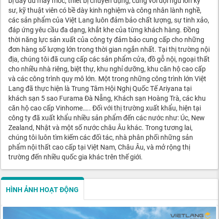
bị đầy đủ máy móc, thiết bị chuyên dụng; cùng với đội ngũ lớn kỹ
sư, kỹ thuật viên có bề dày kinh nghiệm và công nhân lành nghề,
các sản phẩm của Việt Lang luôn đảm bảo chất lượng, sự tinh xảo,
đáp ứng yêu cầu đa dạng, khắt khe của từng khách hàng. Đồng
thời năng lực sản xuất của công ty đảm bảo cung cấp cho những
đơn hàng số lượng lớn trong thời gian ngắn nhất. Tại thị trường nội
địa, chúng tôi đã cung cấp các sản phẩm cửa, đồ gỗ nội, ngoại thất
cho nhiều nhà riêng, biệt thự, khu nghỉ dưỡng, khu căn hộ cao cấp
và các công trình quy mô lớn. Một trong những công trình lớn Việt
Lang đã thực hiện là Trung Tâm Hội Nghị Quốc Tế Ariyana tại
khách sạn 5 sao Furama Đà Nẵng, Khách sạn Hoàng Trà, các khu
căn hộ cao cấp Vinhome….. Đối với thị trường xuất khẩu, hiện tại
công ty đã xuất khẩu nhiều sản phẩm đến các nước như: Úc, New
Zealand, Nhật và một số nước châu Âu khác. Trong tương lai,
chúng tôi luôn tìm kiếm các đối tác, nhà phân phối những sản
phẩm nội thất cao cấp tại Việt Nam, Châu Âu, và mở rộng thị
trường đến nhiều quốc gia khác trên thế giới.
HÌNH ẢNH HOẠT ĐỘNG