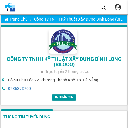
Trang Chủ
Công Ty TNHH Kỹ Thuật Xây Dựng Bình Long (BIL
CÔNG TY TNHH KỸ THUẬT XÂY DỰNG BÌNH LONG
(BILOCO)
Trực tuyến
2 tháng trước
Lô 60 Phú Lộc 22, Phường Thanh Khê, Tp. Đà Nẵng
0236373700
NHẮN TIN
THÔNG TIN TUYỂN DỤNG