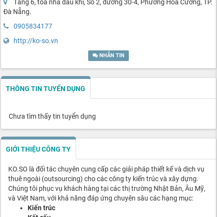
Tầng 6, tòa nhà dầu khí, Số 2, đường 30-4, Phường Hòa Cường, TP.
Đà Nẵng.
0905834177
http://ko-so.vn
NHẮN TIN
THÔNG TIN TUYỂN DỤNG
Chưa tìm thấy tin tuyển dụng
GIỚI THIỆU CÔNG TY
KO.SO là đối tác chuyên cung cấp các giải pháp thiết kế và dịch vụ
thuê ngoài (outsourcing) cho các công ty kiến trúc và xây dựng.
Chúng tôi phục vụ khách hàng tại các thị trường Nhật Bản, Âu Mỹ,
và Việt Nam, với khả năng đáp ứng chuyên sâu các hạng mục:
Kiến trúc