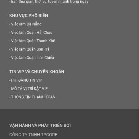
-
Bán thời gian, thời vụ, tuyển nhanh trong ngày
KHU VỰC PHỔ BIẾN
-
Việc làm Đà Nẵng
-
Việc làm Quận Hải Châu
-
Việc làm Quận Thanh Khê
-
Việc làm Quận Sơn Trà
-
Việc làm Quận Liên Chiểu
TIN VIP VÀ CHUYỂN KHOẢN
-
PHÍ ĐĂNG TIN VIP
-
MÔ TẢ VỊ TRÍ ĐẶT VIP
-
THÔNG TIN THANH TOÁN
VẬN HÀNH VÀ PHÁT TRIỂN BỞI
CÔNG TY TNHH TPCORE