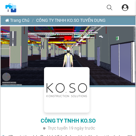
Trang Chủ
CÔNG TY TNHH KO.SO TUYỂN DỤNG
CÔNG TY TNHH KO.SO
Trực tuyến
19 ngày trước