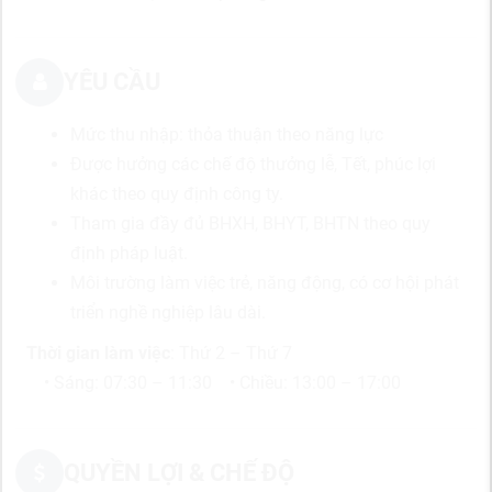
YÊU CẦU
Mức thu nhập: thỏa thuận theo năng lực
Được hưởng các chế độ thưởng lễ, Tết, phúc lợi
khác theo quy định công ty.
Tham gia đầy đủ BHXH, BHYT, BHTN theo quy
định pháp luật.
Môi trường làm việc trẻ, năng động, có cơ hội phát
triển nghề nghiệp lâu dài.
Thời gian làm việc
: Thứ 2 – Thứ 7
• Sáng: 07:30 – 11:30 • Chiều: 13:00 – 17:00
QUYỀN LỢI & CHẾ ĐỘ