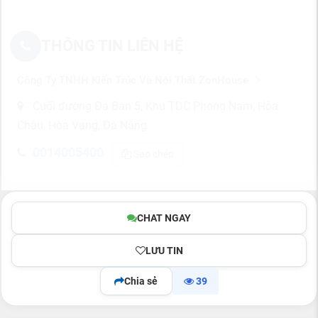
THÔNG TIN LIÊN HỆ
Công Ty TNHH Kiến Trúc Và Nội Thất ZonHouse
Cuối đường Đá Bàn 5, Khu TDC Phong Nam, Hòa
Châu, Hòa Vang, Đà Nẵng
0014005400
Sao chép
CHAT NGAY
LƯU TIN
Chia sẻ
39