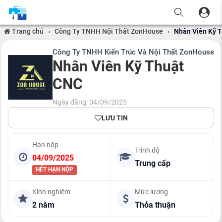
Trang chủ
›
Công Ty TNHH Nội Thất ZonHouse
›
Nhân Viên Kỹ 
Công Ty TNHH Kiến Trúc Và Nội Thất ZonHouse
Nhân Viên Kỹ Thuật
CNC
Ngày đăng: 04/09/2025
LƯU TIN
Hạn nộp
Trình độ
04/09/2025
Trung cấp
HẾT HẠN NỘP
Kinh nghiệm
Mức lương
2 năm
Thỏa thuận