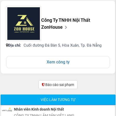
Công Ty TNHH Nội Thất
ZonHouse
Địa chỉ:
Cuối đường Đá Bàn 5, Hòa Xuân, Tp. Đà Nẵng
Xem công ty
Báo cáo sai phạm
(0)
VIỆC LÀM TƯƠNG TỰ
Nhân viên Kinh doanh Nội thất
CÔNG TY TNHH LÂM SẢN VIỆT LANG