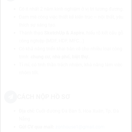
Có ít nhất 2 năm kinh nghiệm ở vị trí tương đương.
Đam mê công việc thiết kế kiến trúc – nội thất, yêu
thích sự sáng tạo.
Thành thạo
SketchUp & Aspire
, hiểu rõ kết cấu gỗ
công nghiệp (MDF, HDF, MFC...)
Có khả năng triển khai bản vẽ cho nhiều loại công
trình:
chung cư, nhà phố, biệt thự.
Tỉ mỉ, có tinh thần trách nhiệm, khả năng làm việc
nhóm tốt.
CÁCH NỘP HỒ SƠ
Địa chỉ:
Cuối đường Đá Bàn 5, Hòa Xuân, Tp. Đà
Nẵng
Gửi CV qua mail:
zonhouse1@gmail.com