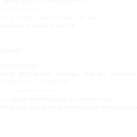
y trình ép nhựa và các thông số kỹ thuật.
iểu bản vẽ kỹ thuật
khó, có tinh thần trách nhiệm trong công việc.
ệc theo ca và tăng ca khi cần thiết.
HỒ SƠ
TATION VIỆT NAM
tại: Lô 6 – KCN Điện Nam – Điện Ngọc – Điện Bàn – Quảng Nam
 / 0949 232 246 / 0767 597 093
.com.vn/hieu@initation.com.vn
am #ViecLamDienNgocQuangNam#InitationVietnam
ết đến tin tuyển dụng tại sanvieclamdanang.com khi nộp hồ sơ c