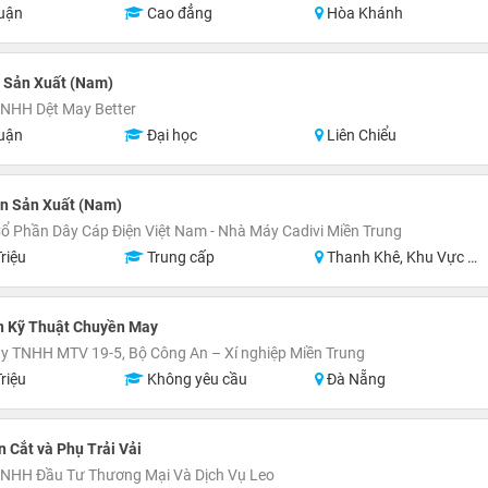
uận
Cao đẳng
Hòa Khánh
 Sản Xuất (Nam)
TNHH Dệt May Better
uận
Đại học
Liên Chiểu
n Sản Xuất (Nam)
ổ Phần Dây Cáp Điện Việt Nam - Nhà Máy Cadivi Miền Trung
riệu
Trung cấp
Thanh Khê, Khu Vực Lân Cận Đà Nẵng
n Kỹ Thuật Chuyền May
y TNHH MTV 19-5, Bộ Công An – Xí nghiệp Miền Trung
riệu
Không yêu cầu
Đà Nẵng
 Cắt và Phụ Trải Vải
TNHH Đầu Tư Thương Mại Và Dịch Vụ Leo