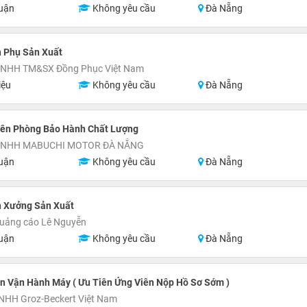
uận
Không yêu cầu
Đà Nẵng
n Phụ Sản Xuất
TNHH TM&SX Đồng Phục Việt Nam
iệu
Không yêu cầu
Đà Nẵng
iên Phòng Bảo Hành Chất Lượng
 TNHH MABUCHI MOTOR ĐÀ NẴNG
uận
Không yêu cầu
Đà Nẵng
n Xưởng Sản Xuất
Quảng cáo Lê Nguyễn
uận
Không yêu cầu
Đà Nẵng
n Vận Hành Máy ( Ưu Tiên Ứng Viên Nộp Hồ Sơ Sớm )
NHH Groz-Beckert Việt Nam