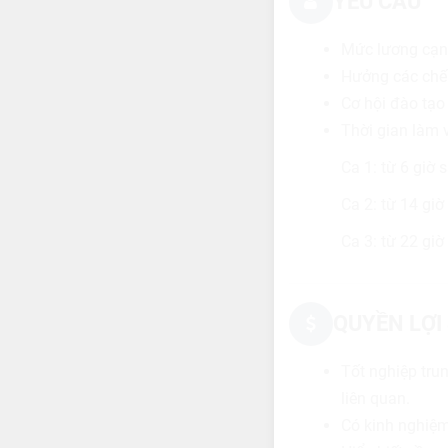
YÊU CẦU
Mức lương cạnh
Hưởng các chế 
Cơ hội đào tạo
Thời gian làm v
Ca 1: từ 6 giờ 
Ca 2: từ 14 gi
Ca 3: từ 22 gi
QUYỀN LỢI
Tốt nghiệp tru
liên quan.
Có kinh nghiệm