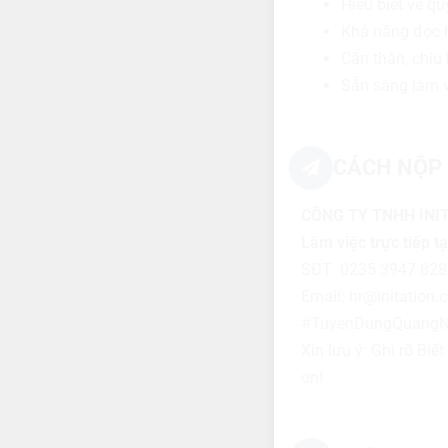
Hiểu biết về qu
Khả năng đọc h
Cẩn thận, chịu 
Sẵn sàng làm vi
CÁCH NỘP 
CÔNG TY TNHH INI
Làm việc trực tiếp 
SĐT: 0235 3947 828
Email: hr@initation
#TuyenDungQuangN
Xin lưu ý: Ghi rõ Bi
ơn!