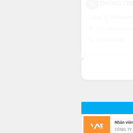
THÔNG TIN
Công Ty TNHH Init
Lô 6, KCN Điện N
0235394782
Nhân viê
CÔNG TY 