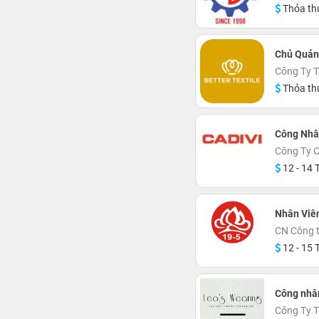
Thỏa th
Chủ Quản
Công Ty 
Thỏa th
Công Nhâ
Công Ty C
12 - 14 T
Nhân Viê
CN Công t
12 - 15 T
Công nhân
Công Ty 