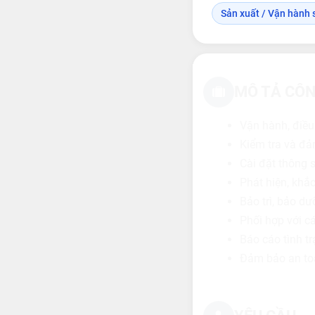
Sản xuất / Vận hành s
MÔ TẢ CÔN
Vận hành, điều
Kiểm tra và đả
Cài đặt thông 
Phát hiện, khắc
Bảo trì, bảo d
Phối hợp với c
Báo cáo tình t
Đảm bảo an toà