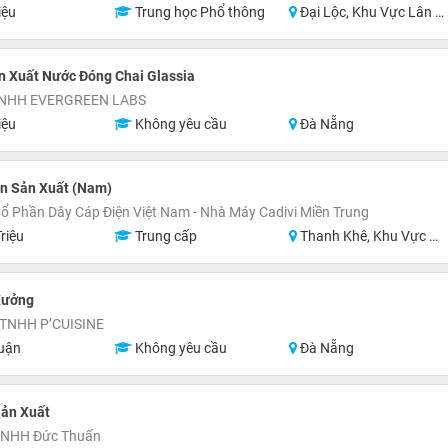
iệu
Trung học Phổ thông
Đại Lộc, Khu Vực Lân Cận Đà Nẵng
n Xuất Nước Đóng Chai Glassia
TNHH EVERGREEN LABS
iệu
Không yêu cầu
Đà Nẵng
n Sản Xuất (Nam)
ổ Phần Dây Cáp Điện Việt Nam - Nhà Máy Cadivi Miền Trung
riệu
Trung cấp
Thanh Khê, Khu Vực Lân Cận Đà Nẵng
Xưởng
TNHH P’CUISINE
uận
Không yêu cầu
Đà Nẵng
Sản Xuất
TNHH Đức Thuấn