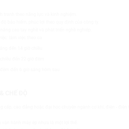
 tranh theo năng lực và kinh nghiệm.
độ bảo hiểm, phúc lợi theo quy định của công ty.
 nâng cao tay nghề và phát triển nghề nghiệp.
iệc: làm việc theo ca
sáng đến 14 giờ chiều​
ờ chiều đến 22 giờ đêm
ờ đêm đến 6 giờ sáng hôm sau
 & CHẾ ĐỘ
ng cấp, cao đẳng hoặc đại học chuyên ngành cơ khí, điện - điện
 vận hành máy ép nhựa là một lợi thế.