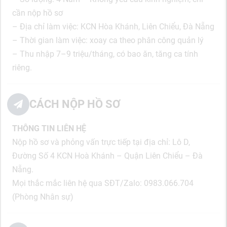
cần nộp hồ sơ
– Địa chỉ làm việc: KCN Hòa Khánh, Liên Chiểu, Đà Nẵng
– Thời gian làm việc: xoay ca theo phân công quản lý
– Thu nhập 7–9 triệu/tháng, có bao ăn, tăng ca tính
riêng.
CÁCH NỘP HỒ SƠ
THÔNG TIN LIÊN HỆ
Nộp hồ sơ và phỏng vấn trực tiếp tại địa chỉ: Lô D,
Đường Số 4 KCN Hoà Khánh – Quận Liên Chiểu – Đà
Nẵng.
Mọi thắc mắc liên hệ qua SĐT/Zalo: 0983.066.704
(Phòng Nhân sự)