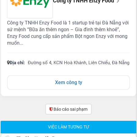
Công ty TNHH Enzy Food
Công ty TNHH Enzy Food là 1 startup trẻ tại Đà Nẵng với
sứ mệnh “Bữa ăn thêm ngon – Gia đình thêm khoẻ”,
Enzy Food cung cấp sản phẩm Bột ngon Enzy với mong
muốn...
Địa chỉ:
Đường số 4, KCN Hoà Khánh, Liên Chiểu, Đà Nẵng
Xem công ty
Báo cáo sai phạm
(0)
VIỆC LÀM TƯƠNG TỰ