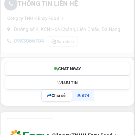
THÔNG TIN LIÊN HỆ
Công ty TNHH Enzy Food
Đường số 4, KCN Hoà Khánh, Liên Chiểu, Đà Nẵng
0983066704
Sao chép
CHAT NGAY
LƯU TIN
Chia sẻ
674