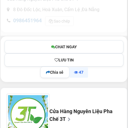
8 Đô Đốc Lộc, Hoà Xuân, Cẩm Lệ ,Đà Nẵng
0986451964
Sao chép
CHAT NGAY
LƯU TIN
Chia sẻ
47
Cửa Hàng Nguyên Liệu Pha
Chế 3T