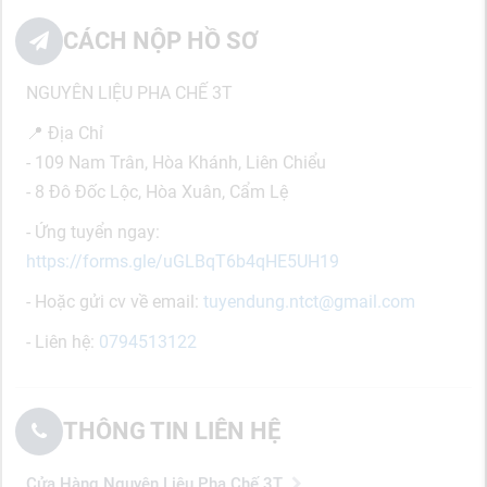
CÁCH NỘP HỒ SƠ
NGUYÊN LIỆU PHA CHẾ 3T
📍 Địa Chỉ
- 109 Nam Trân, Hòa Khánh, Liên Chiểu
- 8 Đô Đốc Lộc, Hòa Xuân, Cẩm Lệ
- Ứng tuyển ngay:
https://forms.gle/uGLBqT6b4qHE5UH19
- Hoặc gửi cv về email:
tuyendung.ntct@gmail.com
- Liên hệ:
0794513122
THÔNG TIN LIÊN HỆ
Cửa Hàng Nguyên Liệu Pha Chế 3T