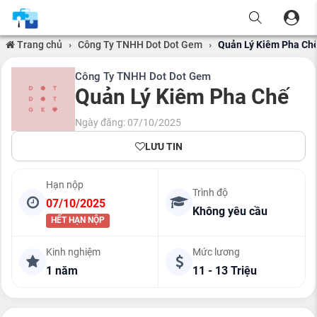
Trang chủ
›
Công Ty TNHH Dot Dot Gem
›
Quản Lý Kiêm Pha Ch
Công Ty TNHH Dot Dot Gem
Quản Lý Kiêm Pha Chế
Ngày đăng: 07/10/2025
LƯU TIN
Hạn nộp
Trình độ
07/10/2025
Không yêu cầu
HẾT HẠN NỘP
Kinh nghiệm
Mức lương
1 năm
11 - 13 Triệu