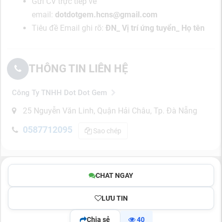
Gửi CV trực tiếp về
email:
dotdotgem.hcns@gmail.com
Tiêu đề Email ghi rõ:
ĐN_ Vị trí ứng tuyển_ Họ tên
THÔNG TIN LIÊN HỆ
Công Ty TNHH Dot Dot Gem
25 Nguyễn Văn Linh, Quận Hải Châu, Tp. Đà Nẵng
0587712095
Sao chép
CHAT NGAY
LƯU TIN
Chia sẻ
40