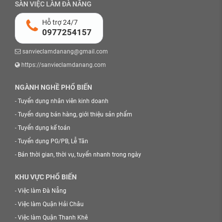
SÀN VIỆC LÀM ĐÀ NẴNG
Hỗ trợ 24/7
0977254157
sanvieclamdanang@gmail.com
https://sanvieclamdanang.com
NGÀNH NGHỀ PHỔ BIẾN
-
Tuyển dụng nhân viên kinh doanh
-
Tuyển dụng bán hàng, giới thiệu sản phẩm
-
Tuyển dụng kế toán
-
Tuyển dụng PG/PB, Lễ Tân
-
Bán thời gian, thời vụ, tuyển nhanh trong ngày
KHU VỰC PHỔ BIẾN
-
Việc làm Đà Nẵng
-
Việc làm Quận Hải Châu
-
Việc làm Quận Thanh Khê