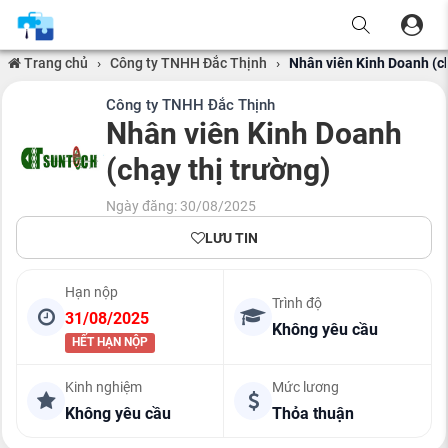
Trang chủ
›
Công ty TNHH Đắc Thịnh
›
Nhân viên Kinh Doanh (ch
Công ty TNHH Đắc Thịnh
Nhân viên Kinh Doanh
(chạy thị trường)
Ngày đăng: 30/08/2025
LƯU TIN
Hạn nộp
Trình độ
31/08/2025
Không yêu cầu
HẾT HẠN NỘP
Kinh nghiệm
Mức lương
Không yêu cầu
Thỏa thuận