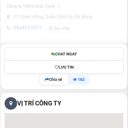
Công ty TNHH Đắc Thịnh
311 Diên Hồng, Quận Cẩm Lệ, Đà Nẵng
0944717077
Sao chép
CHAT NGAY
LƯU TIN
Chia sẻ
162
VỊ TRÍ CÔNG TY