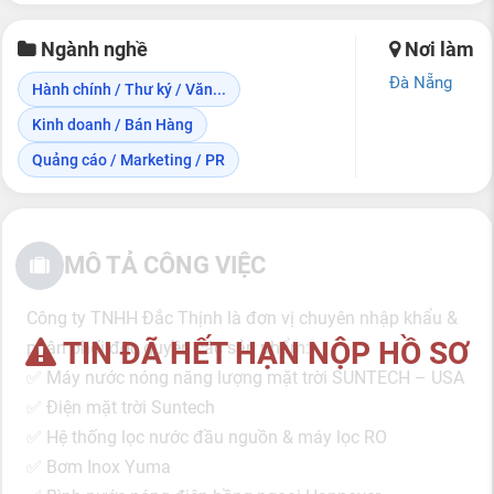
Ngành nghề
Nơi làm
Đà Nẵng
Hành chính / Thư ký / Văn...
Kinh doanh / Bán Hàng
Quảng cáo / Marketing / PR
MÔ TẢ CÔNG VIỆC
Công ty TNHH Đắc Thịnh là đơn vị chuyên nhập khẩu &
TIN ĐÃ HẾT HẠN NỘP HỒ SƠ
phân phối độc quyền các sản phẩm:
✅ Máy nước nóng năng lượng mặt trời SUNTECH – USA
✅ Điện mặt trời Suntech
✅ Hệ thống lọc nước đầu nguồn & máy lọc RO
✅ Bơm Inox Yuma