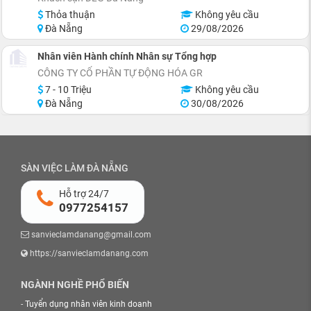
Thỏa thuận
Không yêu cầu
Đà Nẵng
29/08/2026
Nhân viên Hành chính Nhân sự Tổng hợp
CÔNG TY CỔ PHẦN TỰ ĐỘNG HÓA GR
7 - 10 Triệu
Không yêu cầu
Đà Nẵng
30/08/2026
SÀN VIỆC LÀM ĐÀ NẴNG
Hỗ trợ 24/7
0977254157
sanvieclamdanang@gmail.com
https://sanvieclamdanang.com
NGÀNH NGHỀ PHỔ BIẾN
-
Tuyển dụng nhân viên kinh doanh