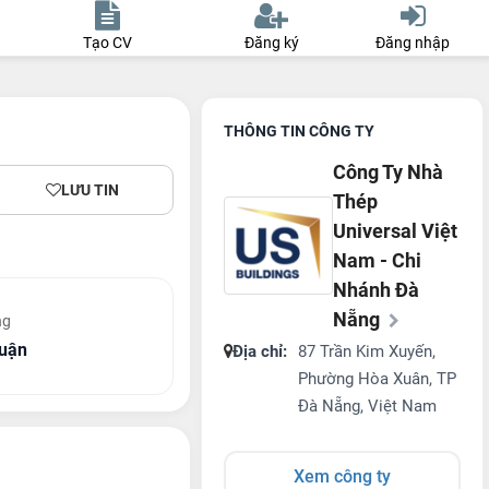
Tạo CV
Đăng ký
Đăng nhập
THÔNG TIN CÔNG TY
Công Ty Nhà
LƯU TIN
Thép
Universal Việt
Nam - Chi
Nhánh Đà
Nẵng
ng
huận
Địa chỉ:
87 Trần Kim Xuyến,
Phường Hòa Xuân, TP
Đà Nẵng, Việt Nam
Xem công ty