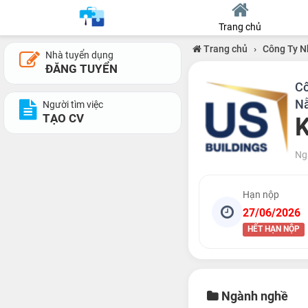
Trang chủ
Trang chủ
›
Công Ty N
Nhà tuyển dụng
ĐĂNG TUYỂN
Cô
N
Người tìm việc
TẠO CV
K
Ng
Hạn nộp
27/06/2026
HẾT HẠN NỘP
Ngành nghề