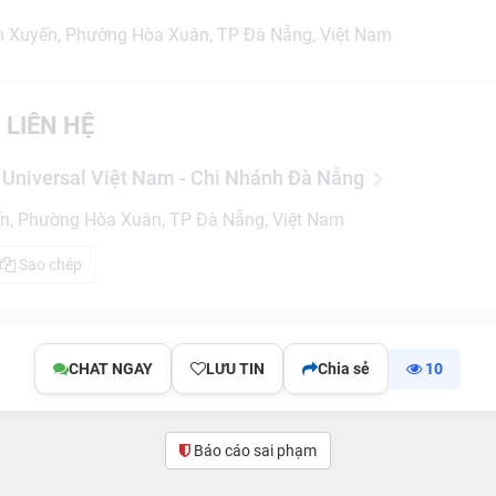
m Xuyến, Phường Hòa Xuân, TP Đà Nẵng, Việt Nam
 LIÊN HỆ
Universal Việt Nam - Chi Nhánh Đà Nẵng
n, Phường Hòa Xuân, TP Đà Nẵng, Việt Nam
Sao chép
CHAT NGAY
LƯU TIN
Chia sẻ
10
Báo cáo sai phạm