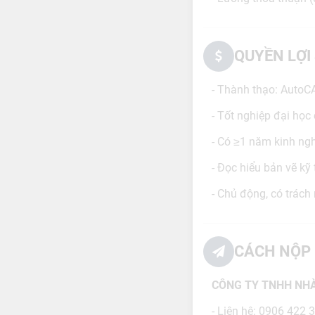
QUYỀN LỢI
- Thành thạo: Auto
- Tốt nghiệp đại học
- Có ≥1 năm kinh ngh
- Đọc hiểu bản vẽ kỹ
- Chủ động, có trách
CÁCH NỘP 
CÔNG TY TNHH NHÀ
- Liên hệ: 0906 422 