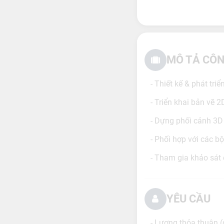
MÔ TẢ CÔN
- Thiết kế & phát tri
- Triển khai bản vẽ 
- Dựng phối cảnh 3D
- Phối hợp với các b
- Tham gia khảo sát 
YÊU CẦU
- Lương thỏa thuận (