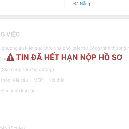
Đà Nẵng
G VIỆC
ển phương án kiến trúc cho: Nhà phố, biệt thự Công trình thương 
TIN ĐÃ HẾT HẠN NỘP HỒ SƠ
2D nội – ngoại thất (AutoCAD)
 (SketchUp / tương đương)
ộ môn: Kết cấu – MEP – Nội thất
công trình khi cần
đến 15 triệu)