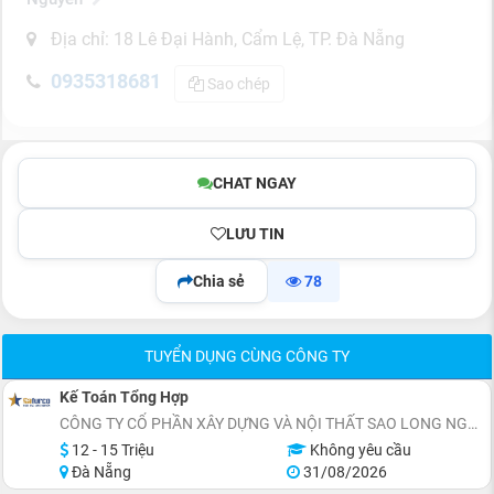
Địa chỉ: 18 Lê Đại Hành, Cẩm Lệ, TP. Đà Nẵng
0935318681
Sao chép
CHAT NGAY
LƯU TIN
Chia sẻ
78
TUYỂN DỤNG CÙNG CÔNG TY
Kế Toán Tổng Hợp
CÔNG TY CỔ PHẦN XÂY DỰNG VÀ NỘI THẤT SAO LONG NGUYỄN
12 - 15 Triệu
Không yêu cầu
Đà Nẵng
31/08/2026