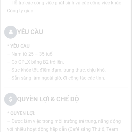
– Hỗ trợ các công việc phát sinh và các công việc khác
Công ty giao.
YÊU CẦU
* YÊU CẦU
– Nam từ 25 – 35 tuổi
– Có GPLX bằng B2 trở lên.
– Sức khỏe tốt, điềm đạm, trung thực, chịu khó.
– Sẵn sàng làm ngoài giờ, đi công tác các tỉnh.
QUYỀN LỢI & CHẾ ĐỘ
* QUYỀN LỢI:
– Được làm việc trong môi trường trẻ trung, năng động
với nhiều hoạt động hấp dẫn (Café sáng Thứ 6, Team