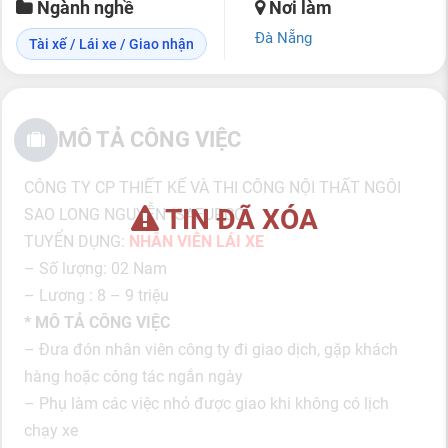
Ngành nghề
Nơi làm
Đà Nẵng
Tài xế / Lái xe / Giao nhận
MÔ TẢ CÔNG VIỆC
CÔNG TY CP THIẾT KẾ VÀ THI CÔNG NỘI THẤT NGÔI
TIN ĐÃ XÓA
SAO LONG NGUYỄN (SAFURCO)
TUYỂN DỤNG:
NHÂN VIÊN LÁI XE
– Số lượng: 02 Nam
– Lương : 8 – 9 triệu
* MÔ TẢ CÔNG VIỆC
– Đưa đón nhân viên công ty đi giao dịch, gặp khách
hàng hoặc công tác ngắn ngày
– Phụ làm các việc nhỏ được giao khi không có lịch
chạy xe