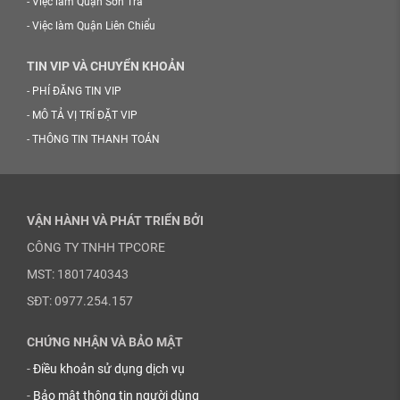
-
Việc làm Quận Sơn Trà
-
Việc làm Quận Liên Chiểu
TIN VIP VÀ CHUYỂN KHOẢN
-
PHÍ ĐĂNG TIN VIP
-
MÔ TẢ VỊ TRÍ ĐẶT VIP
-
THÔNG TIN THANH TOÁN
VẬN HÀNH VÀ PHÁT TRIỂN BỞI
CÔNG TY TNHH TPCORE
MST: 1801740343
SĐT: 0977.254.157
CHỨNG NHẬN VÀ BẢO MẬT
-
Điều khoản sử dụng dịch vụ
-
Bảo mật thông tin người dùng