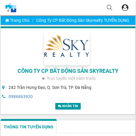
Trang Chủ
Công Ty CP Bất Động Sản Skyrealty TUYỂN DỤNG
CÔNG TY CP BẤT ĐỘNG SẢN SKYREALTY
Trực tuyến
một năm trước
242 Trần Hưng Đạo, Q. Sơn Trà, TP. Đà Nẵng
0986863920
NHẮN TIN
THÔNG TIN TUYỂN DỤNG