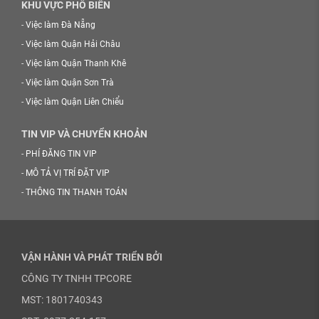
KHU VỰC PHỔ BIẾN
-
Việc làm Đà Nẵng
-
Việc làm Quận Hải Châu
-
Việc làm Quận Thanh Khê
-
Việc làm Quận Sơn Trà
-
Việc làm Quận Liên Chiểu
TIN VIP VÀ CHUYỂN KHOẢN
-
PHÍ ĐĂNG TIN VIP
-
MÔ TẢ VỊ TRÍ ĐẶT VIP
-
THÔNG TIN THANH TOÁN
VẬN HÀNH VÀ PHÁT TRIỂN BỞI
CÔNG TY TNHH TPCORE
MST: 1801740343