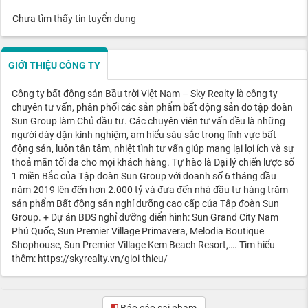
Chưa tìm thấy tin tuyển dụng
GIỚI THIỆU CÔNG TY
Công ty bất động sản Bầu trời Việt Nam – Sky Realty là công ty
chuyên tư vấn, phân phối các sản phẩm bất động sản do tập đoàn
Sun Group làm Chủ đầu tư. Các chuyên viên tư vấn đều là những
người dày dặn kinh nghiệm, am hiểu sâu sắc trong lĩnh vực bất
động sản, luôn tận tâm, nhiệt tình tư vấn giúp mang lại lợi ích và sự
thoả mãn tối đa cho mọi khách hàng. Tự hào là Đại lý chiến lược số
1 miền Bắc của Tập đoàn Sun Group với doanh số 6 tháng đầu
năm 2019 lên đến hơn 2.000 tỷ và đưa đến nhà đầu tư hàng trăm
sản phẩm Bất động sản nghỉ dưỡng cao cấp của Tập đoàn Sun
Group. + Dự án BĐS nghỉ dưỡng điển hình: Sun Grand City Nam
Phú Quốc, Sun Premier Village Primavera, Melodia Boutique
Shophouse, Sun Premier Village Kem Beach Resort,…. Tìm hiểu
thêm: https://skyrealty.vn/gioi-thieu/
Báo cáo sai phạm