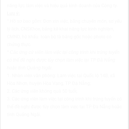
năng lực làm việc và hiệu quả kinh doanh của Công ty.
Lưu ý:
: Đơn xin việc, bằng chuyên môn, sơ yếu
* Hồ sơ bao gồm
lý lịch, CNSKhoe, bảng kê khai năng lực kinh nghiệm,
CMND, hộ khẩu. toàn bộ là bảng gốc hoặc photo có
chứng thực.
* Các ứng cử viên làm việc tại công trình khi trúng tuyển
có thể đề nghị được tùy chọn làm việc tại TP Đà Nẵng
hoặc tỉnh Quảng Ngãi.
1. Nhân viên văn phòng: Làm việc tại Quốc lộ 14B, xã
Hòa Nhơn, huyện Hòa Vang, TP Đà Nẵng;
2. Các ứng viên không quá 50 tuổi;
3. Các ứng viên làm việc tại công trình khi trúng tuyển có
thể đề nghị được tùy chọn làm việc tại TP Đà Nẵng hoặc
tỉnh Quảng Ngãi.