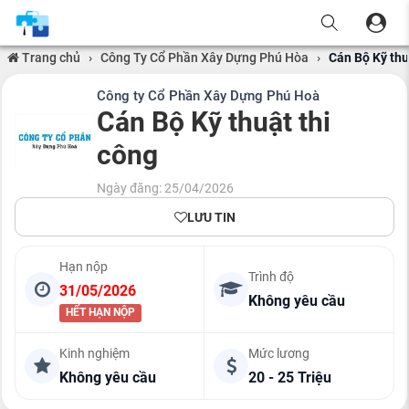
Trang chủ
›
Công Ty Cổ Phần Xây Dựng Phú Hòa
›
Cán Bộ Kỹ thu
Công ty Cổ Phần Xây Dựng Phú Hoà
Cán Bộ Kỹ thuật thi
công
Ngày đăng: 25/04/2026
LƯU TIN
Hạn nộp
Trình độ
31/05/2026
Không yêu cầu
HẾT HẠN NỘP
Kinh nghiệm
Mức lương
Không yêu cầu
20 - 25 Triệu