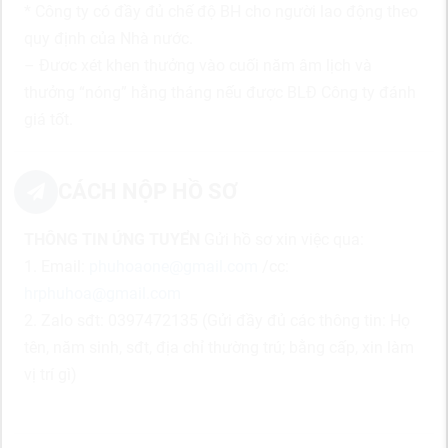
* Công ty có đầy đủ chế độ BH cho người lao động theo
quy định của Nhà nước.
– Đươc xét khen thưởng vào cuối năm âm lịch và
thưởng “nóng” hằng tháng nếu được BLĐ Công ty đánh
giá tốt.
CÁCH NỘP HỒ SƠ
THÔNG TIN ỨNG TUYỂN
Gửi hồ sơ xin việc qua:
1. Email:
phuhoaone@gmail.com
/cc:
hrphuhoa@gmail.com
2. Zalo sđt: 0397472135 (Gửi đầy đủ các thông tin: Họ
tên, năm sinh, sđt, địa chỉ thường trú; bằng cấp, xin làm
vị trí gì)