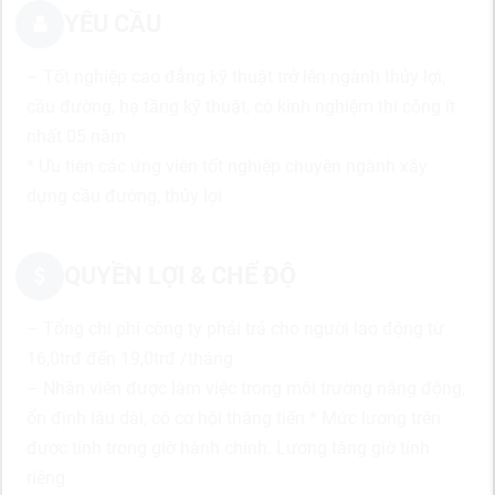
YÊU CẦU
– Tốt nghiệp cao đẳng kỹ thuật trở lên ngành thủy lợi,
cầu đường, hạ tầng kỹ thuật, có kinh nghiệm thi công ít
nhất 05 năm
* Ưu tiên các ứng viên tốt nghiệp chuyên ngành xây
dựng cầu đường, thủy lợi
QUYỀN LỢI & CHẾ ĐỘ
– Tổng chi phí công ty phải trả cho người lao động từ
16,0trđ đến 19,0trđ /tháng
– Nhân viên được làm việc trong môi trường năng động,
ổn định lâu dài, có cơ hội thăng tiến * Mức lương trên
được tính trong giờ hành chính. Lương tăng giờ tính
riêng