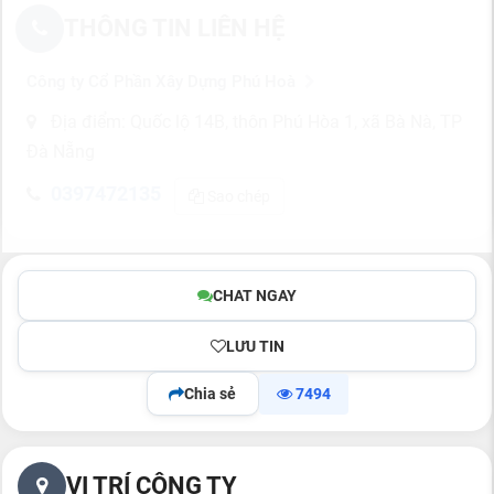
THÔNG TIN LIÊN HỆ
Công ty Cổ Phần Xây Dựng Phú Hoà
Địa điểm: Quốc lộ 14B, thôn Phú Hòa 1, xã Bà Nà, TP
Đà Nẵng
0397472135
Sao chép
CHAT NGAY
LƯU TIN
Chia sẻ
7494
VỊ TRÍ CÔNG TY