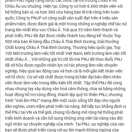
phẩm PNJ ngày càng được các nước tại thị trường Châu Á và
Châu Âu ưu chuộng. Hiện tại, Công ty có hơn 6.600 nhân viên với
hệ thống bán sỉ, và hơn 360 cửa hàng bán lẻ trải rộng trên toàn
quốc; Công ty PNJP có công suất sản xuất đạt trên 4 triệu sản
phẩm/năm, được đánh giá là một trong những xí nghiệp chế tác nữ
trang lớn nhất khu vực Châu Á. Trải qua 33 năm hình thành và
phát triển, PNJ đã đạt đươc nhiều thành tựu đáng kể: thuộc Top
500 nhà bán lẻ hàng đầu Châu Á Thái Bình Dương, Giải thưởng
Chất lượng Châu Á Thái Bình Dương, Thương hiệu quốc gia, Top
100 Môi trường làm việc tốt nhất Việt Nam, Môi trường làm việc tốt
nhất châu Á … Với những giá trị cốt lõi mà PNJ đã theo đuổi, PNJ
đã sở hữu được nguồn nhân lực có tác phong làm việc chuyên
nghiệp, hiệu quả lao động cao và hơn cả là mối gắn kết nhân viên
với tổ chức. Cơ sở vật chất được trang bị hiện đại bảo đảm nhân
viên được làm việc trong điều kiện tốt nhất. Tập thể PNJ đã cùng
nhau chung tay xây dựng văn hoá cảm thông, chia sẻ bằng những
hoạt động hỗ trợ cộng đồng, thành lập quỹ từ thiện PNJ, chương
trình “mái ấm PNJ” mang đến một cuộc sống tốt đẹp cho người
dân nghèo, ươm mầm phát triển tài năng. Để tiếp tục khẳng định vị
thế PNJ tại VN và thế giới, chúng tôi đang mở rộng hệ thống phát
triển kinh doanh và cần bổ sung những ứng viên tài năng vào đội
ngũ nhân sự chuyên nghiệp của mình. Tại PNJ, sự nghiệp của các
bạn sẽ được phát triển cùng với sự lớn mạnh không ngừng của