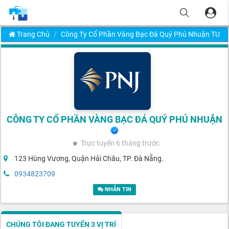
Trang Chủ
Công Ty Cổ Phần Vàng Bạc Đá Quý Phú Nhuận TUY
CÔNG TY CỔ PHẦN VÀNG BẠC ĐÁ QUÝ PHÚ NHUẬN
Trực tuyến
6 tháng trước
123 Hùng Vương, Quận Hải Châu, TP. Đà Nẵng.
0934823709
NHẮN TIN
CHÚNG TÔI ĐANG TUYỂN 3 VỊ TRÍ