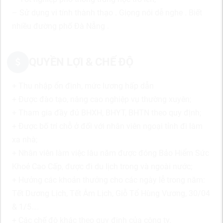
– Sử dụng vi tính thành thạo . Giọng nói dễ nghe . Biết
nhiều đường phố Đà Nẵng .
QUYỀN LỢI & CHẾ ĐỘ
+ Thu nhập ổn định, mức lương hấp dẫn
+ Được đào tạo, nâng cao nghiệp vụ thường xuyên;
+ Tham gia đầy đủ BHXH, BHYT, BHTN theo quy định;
+ Được bố trí chỗ ở đối với nhân viên ngoại tỉnh đi làm
xa nhà;
+ Nhân viên làm việc lâu năm được đóng Bảo Hiểm Sức
Khoẻ Cao Cấp, được đi du lịch trong và ngoài nước;
+ Hưởng các khoản thưởng cho các ngày lễ trong năm:
Tết Dương Lịch, Tết Âm Lịch, Giỗ Tổ Hùng Vương, 30/04
& 1/5….
+ Các chế độ khác theo quy định của công ty.