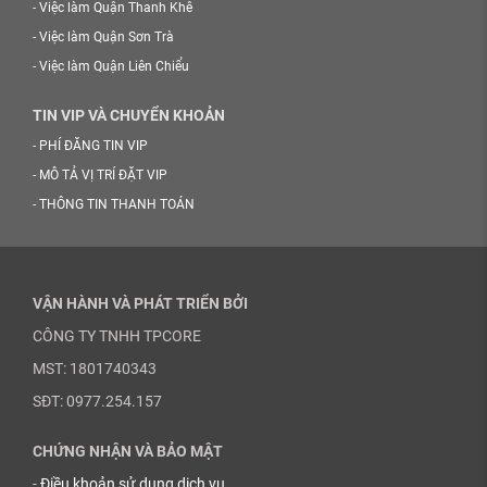
-
Việc làm Quận Thanh Khê
-
Việc làm Quận Sơn Trà
-
Việc làm Quận Liên Chiểu
TIN VIP VÀ CHUYỂN KHOẢN
-
PHÍ ĐĂNG TIN VIP
-
MÔ TẢ VỊ TRÍ ĐẶT VIP
-
THÔNG TIN THANH TOÁN
VẬN HÀNH VÀ PHÁT TRIỂN BỞI
CÔNG TY TNHH TPCORE
MST: 1801740343
SĐT: 0977.254.157
CHỨNG NHẬN VÀ BẢO MẬT
-
Điều khoản sử dụng dịch vụ