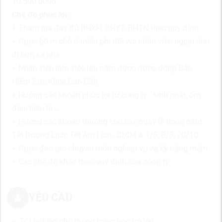
10.500.000đ
Chế độ phúc lợi :
+ Tham gia đầy đủ BHXH, BHYT, BHTN theo quy định
+ Được bố trí chỗ ở miễn phí đối với nhân viên ngoại tỉnh
đi làm xa nhà
+ Nhân viên làm việc lâu năm được được đóng Bảo
Hiểm Sức Khoẻ Cao Cấp
+ Hưởng các khoản phúc lợi từ công ty : sinh nhật, ốm
đau, hiếu hỉ….
+ Hưởng các khoản thưởng cho các ngày lễ trong năm :
Tết Dương Lịch, Tết Âm Lịch, 30/04 & 1/5, 8/3, 20/10
+ Được đào tạo chuyên môn nghiệp vụ và kỹ năng mềm.
+ Các chế độ khác theo quy định của công ty
YÊU CẦU
– Tốt nghiệp phổ thông trung học trở lên,