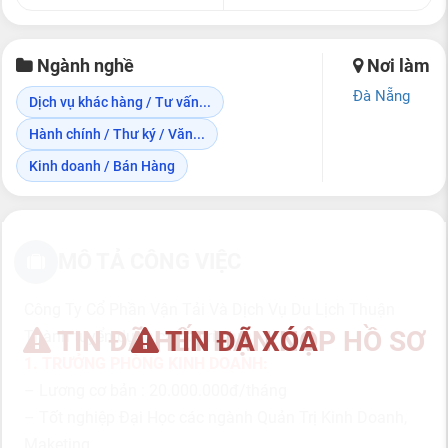
Ngành nghề
Nơi làm
Đà Nẵng
Dịch vụ khác hàng / Tư vấn...
Hành chính / Thư ký / Văn...
Kinh doanh / Bán Hàng
MÔ TẢ CÔNG VIỆC
Công Ty Cổ Phần Vận Tải Và Dịch Vụ Du Lịch Thuận
TIN ĐÃ HẾT HẠN NỘP HỒ SƠ
TIN ĐÃ XÓA
Thành tuyển dụng các vị trí sau:
1. TRƯỞNG PHÒNG KINH DOANH:
– Lương cơ bản : 20.000.000đ/tháng
– Tốt nghiệp Đại Học các ngành Quản Trị Kinh Doanh,
Maketing…