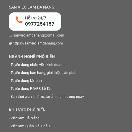
SÀN VIỆC LÀM ĐÀ NẴNG
Hỗ trợ 24/7
0977254157
sanvieclamdanang@gmail.com
https://sanvieclamdanang.com
NGÀNH NGHỀ PHỔ BIẾN
-
Tuyển dụng nhân viên kinh doanh
-
Tuyển dụng bán hàng, giới thiệu sản phẩm
-
Tuyển dụng kế toán
-
Tuyển dụng PG/PB, Lễ Tân
-
Bán thời gian, thời vụ, tuyển nhanh trong ngày
KHU VỰC PHỔ BIẾN
-
Việc làm Đà Nẵng
-
Việc làm Quận Hải Châu