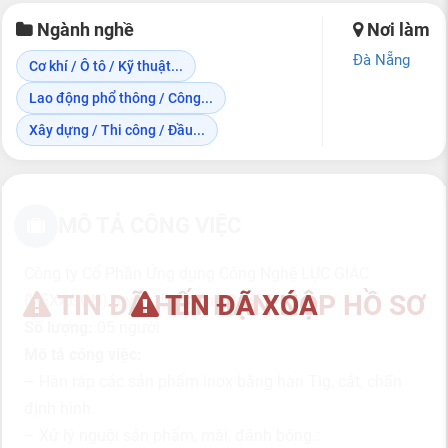
Ngành nghề
Nơi làm
Đà Nẵng
Cơ khí / Ô tô / Kỹ thuật...
Lao động phổ thông / Công...
Xây dựng / Thi công / Đầu...
MÔ TẢ CÔNG VIỆC
Công ty Cổ Phần Ứng dụng Công Nghệ LỤC GIÁC
TIN ĐÃ HẾT HẠN NỘP HỒ SƠ
TIN ĐÃ XÓA
(HEXAGON) tuyển dụng
Thợ Cơ Khí
Số lượng:
05 người
Mô tả công việc:
– Hàn ráp các sản phẩm inox bằng hàn Tig, cắt, chấn
định hình.
– Xử lý nguội sản phẩm, mài, đánh bóng.: