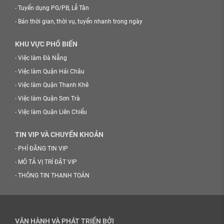
-
Tuyển dụng PG/PB, Lễ Tân
-
Bán thời gian, thời vụ, tuyển nhanh trong ngày
KHU VỰC PHỔ BIẾN
-
Việc làm Đà Nẵng
-
Việc làm Quận Hải Châu
-
Việc làm Quận Thanh Khê
-
Việc làm Quận Sơn Trà
-
Việc làm Quận Liên Chiểu
TIN VIP VÀ CHUYỂN KHOẢN
-
PHÍ ĐĂNG TIN VIP
-
MÔ TẢ VỊ TRÍ ĐẶT VIP
-
THÔNG TIN THANH TOÁN
VẬN HÀNH VÀ PHÁT TRIỂN BỞI