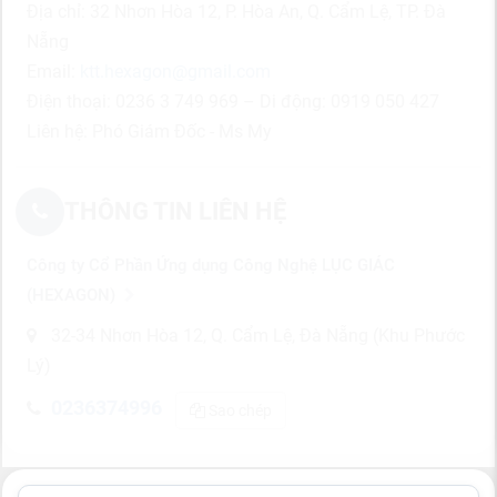
Địa chỉ: 32 Nhơn Hòa 12, P. Hòa An, Q. Cẩm Lệ, TP. Đà
Nẵng
Email:
ktt.hexagon@gmail.com
Điện thoại: 0236 3 749 969 – Di động: 0919 050 427
Liên hệ: Phó Giám Đốc - Ms My
THÔNG TIN LIÊN HỆ
Công ty Cổ Phần Ứng dụng Công Nghệ LỤC GIÁC
(HEXAGON)
32-34 Nhơn Hòa 12, Q. Cẩm Lệ, Đà Nẵng (Khu Phước
Lý)
0236374996
Sao chép