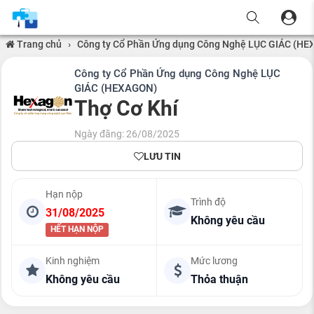
Trang chủ
›
Công ty Cổ Phần Ứng dụng Công Nghệ LỤC GIÁC (H
Công ty Cổ Phần Ứng dụng Công Nghệ LỤC
GIÁC (HEXAGON)
Thợ Cơ Khí
Ngày đăng: 26/08/2025
LƯU TIN
Hạn nộp
Trình độ
31/08/2025
Không yêu cầu
HẾT HẠN NỘP
Kinh nghiệm
Mức lương
Không yêu cầu
Thỏa thuận