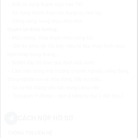
– Biết sử dụng thành thạo hàn TIG
– Sử dụng thành thạo các dụng cụ cầm tay.
– Siêng năng, trung thực, chịu khó
Quyền lợi được hưởng:
– Mức lương: thỏa thuận theo năng lực
– Chế độ phúc lợi: Du lịch, Hiếu hỉ, Ma chay, Sinh nhật,
nghỉ phép hàng tháng,…
– BHXH đầy đủ theo quy định nhà nước
– Làm việc trong môi trường chuyên nghiệp, năng động,
đồng nghiệp vui vẻ, hòa đồng, Sếp vui tính,…
– Có cơ hội thăng tiến cao trong công việc
– Thời gian: Fulltime – làm 8 tiếng từ thứ 2 đến thứ 7.
CÁCH NỘP HỒ SƠ
THÔNG TIN LIÊN HỆ