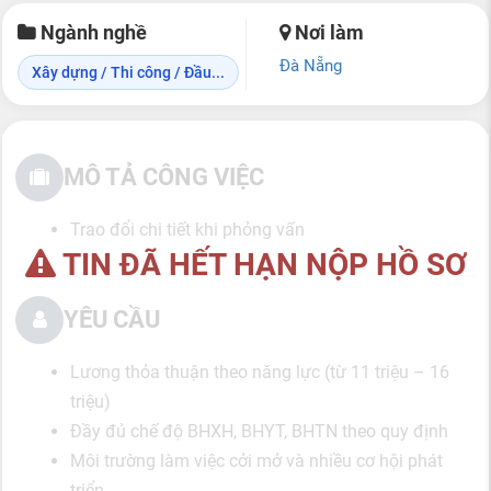
Ngành nghề
Nơi làm
Đà Nẵng
Xây dựng / Thi công / Đầu...
MÔ TẢ CÔNG VIỆC
Trao đổi chi tiết khi phỏng vấn
TIN ĐÃ HẾT HẠN NỘP HỒ SƠ
YÊU CẦU
Lương thỏa thuận theo năng lực (từ 11 triệu – 16
triệu)
Đầy đủ chế độ BHXH, BHYT, BHTN theo quy định
Môi trường làm việc cởi mở và nhiều cơ hội phát
triển