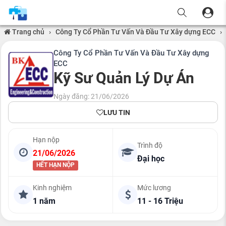
Trang chủ
›
Công Ty Cổ Phần Tư Vấn Và Đầu Tư Xây dựng ECC
›
Công Ty Cổ Phần Tư Vấn Và Đầu Tư Xây dựng
ECC
Kỹ Sư Quản Lý Dự Án
Ngày đăng: 21/06/2026
LƯU TIN
Hạn nộp
Trình độ
21/06/2026
Đại học
HẾT HẠN NỘP
Kinh nghiệm
Mức lương
1 năm
11 - 16 Triệu