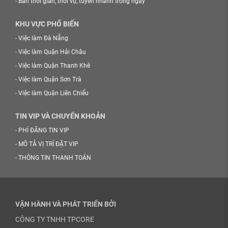
-
Bán thời gian, thời vụ, tuyển nhanh trong ngày
KHU VỰC PHỔ BIẾN
-
Việc làm Đà Nẵng
-
Việc làm Quận Hải Châu
-
Việc làm Quận Thanh Khê
-
Việc làm Quận Sơn Trà
-
Việc làm Quận Liên Chiểu
TIN VIP VÀ CHUYỂN KHOẢN
-
PHÍ ĐĂNG TIN VIP
-
MÔ TẢ VỊ TRÍ ĐẶT VIP
-
THÔNG TIN THANH TOÁN
VẬN HÀNH VÀ PHÁT TRIỂN BỞI
CÔNG TY TNHH TPCORE