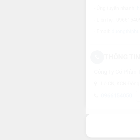
- Ứng tuyển nhanh:
h
- Liên hệ: 09661540
- Email:
duongthiphu
THÔNG TIN
Công Ty Cổ Phần 
Lô CN, KCN Đông 
0966154050