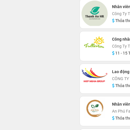
Nhân viê
Công Ty 
Thỏa th
Công nhâ
Công Ty T
11 - 15 T
Lao động
CÔNG TY
Thỏa th
Nhân viê
An Phú F
Thỏa th