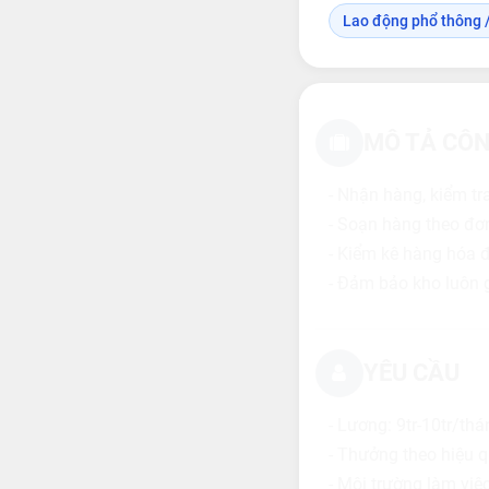
Lao động phổ thông /
MÔ TẢ CÔN
- Nhận hàng, kiểm tr
- Soạn hàng theo đơ
- Kiểm kê hàng hóa đ
- Đảm bảo kho luôn 
YÊU CẦU
- Lương: 9tr-10tr/thá
- Thưởng theo hiệu q
- Môi trường làm việc