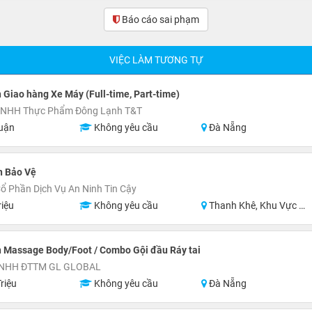
Báo cáo sai phạm
VIỆC LÀM TƯƠNG TỰ
 Giao hàng Xe Máy (Full-time, Part-time)
TNHH Thực Phẩm Đông Lạnh T&T
uận
Không yêu cầu
Đà Nẵng
n Bảo Vệ
ổ Phần Dịch Vụ An Ninh Tin Cậy
riệu
Không yêu cầu
Thanh Khê, Khu Vực Lân Cận Đà Nẵng
 Massage Body/Foot / Combo Gội đầu Ráy tai
TNHH ĐTTM GL GLOBAL
riệu
Không yêu cầu
Đà Nẵng