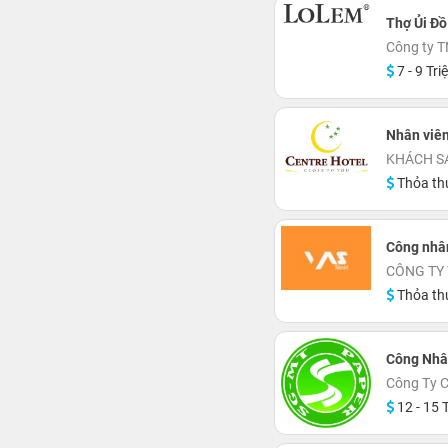
Thợ Ủi Đồ
Công ty 
7 - 9 Tri
Nhân viê
KHÁCH S
Thỏa th
Công nhâ
CÔNG TY 
Thỏa th
Công Nhâ
Công Ty C
12 - 15 T