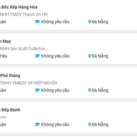
n Bốc Xếp Hàng Hóa
TNHH TMDV Thành An HR
uận
Không yêu cầu
Đà Nẵng
n May
NHH Sản Xuất Fullerton
riệu
Không yêu cầu
Đà Nẵng
 Phổ thông
 TNHH TM&DV SX HIỆP NGHĨA
uận
Không yêu cầu
Đà Nẵng
n Bếp Bánh
arm
uận
Không yêu cầu
Đà Nẵng