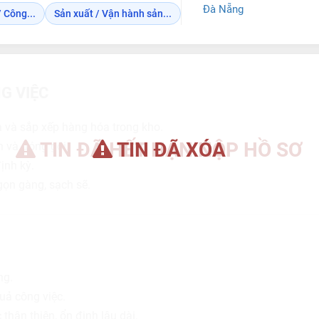
Đà Nẵng
 Công...
Sản xuất / Vận hành sản...
G VIỆC
a và sắp xếp hàng hóa trong kho.
TIN ĐÃ HẾT HẠN NỘP HỒ SƠ
TIN ĐÃ XÓA
n và đóng gói.
ịnh kỳ.
gọn gàng, sạch sẽ.
ng.
uả công việc.
 thân thiện, ổn định lâu dài.