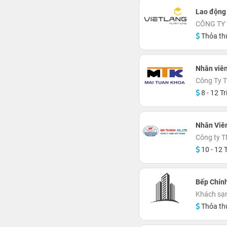
Lao động
CÔNG TY 
Thỏa th
Nhân viê
Công Ty 
8 - 12 Tr
Nhân Viê
Công ty 
10 - 12 T
Bếp Chín
Khách sạn
Thỏa th