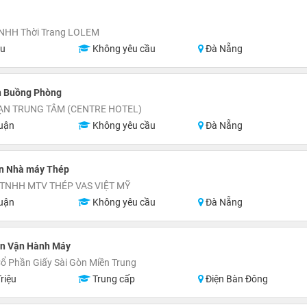
TNHH Thời Trang LOLEM
ệu
Không yêu cầu
Đà Nẵng
n Buồng Phòng
ẠN TRUNG TÂM (CENTRE HOTEL)
uận
Không yêu cầu
Đà Nẵng
n Nhà máy Thép
TNHH MTV THÉP VAS VIỆT MỸ
uận
Không yêu cầu
Đà Nẵng
n Vận Hành Máy
ổ Phần Giấy Sài Gòn Miền Trung
riệu
Trung cấp
Điện Bàn Đông