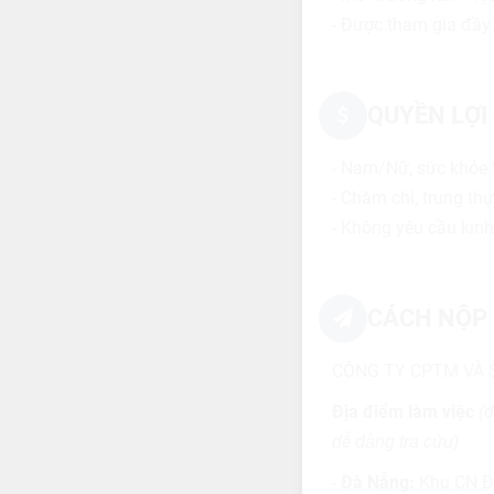
- Được tham gia đầy
QUYỀN LỢI
- Nam/Nữ, sức khỏe 
- Chăm chỉ, trung th
- Không yêu cầu kin
CÁCH NỘP 
CÔNG TY CPTM VÀ 
Địa điểm làm việc
(
dễ dàng tra cứu)
-
Đà Nẵng:
Khu CN Đô