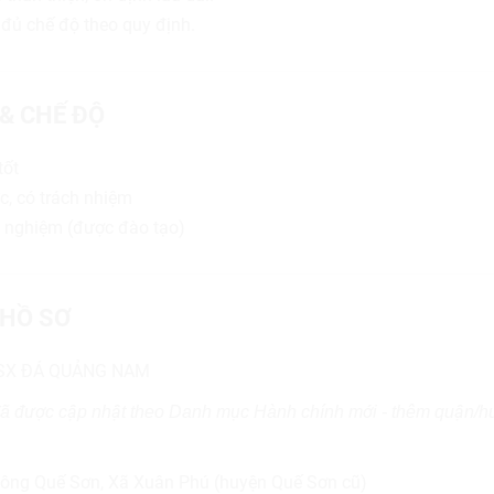
 đủ chế độ theo quy định.
 & CHẾ ĐỘ
tốt
ực, có trách nhiệm
h nghiệm (được đào tạo)
HỒ SƠ
SX ĐÁ QUẢNG NAM
đã được cập nhật theo Danh mục Hành chính mới - thêm quận/h
ng Quế Sơn, Xã Xuân Phú (huyện Quế Sơn cũ)