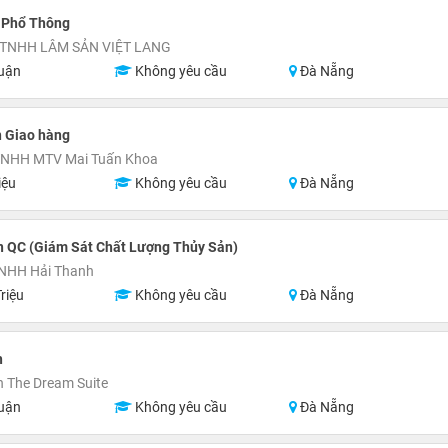
 Phổ Thông
TNHH LÂM SẢN VIỆT LANG
uận
Không yêu cầu
Đà Nẵng
n Giao hàng
TNHH MTV Mai Tuấn Khoa
iệu
Không yêu cầu
Đà Nẵng
n QC (Giám Sát Chất Lượng Thủy Sản)
TNHH Hải Thanh
riệu
Không yêu cầu
Đà Nẵng
h
 The Dream Suite
uận
Không yêu cầu
Đà Nẵng