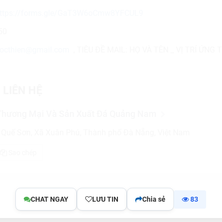
ttps://forms.gle/GaT3W6oCmw8YFCUL9
50
octhien@gmail.com
, TIÊU ĐỀ MAIL: HỌ VÀ TÊN _ VỊ TRÍ ỨNG 
 LIÊN HỆ
Thương Mại Và Sản Xuất Đá Quảng Nam
Quế Sơn, Xã Xuân Phú, Thành phố Đà Nẵng, Việt Nam
Sao chép
CHAT NGAY
LƯU TIN
Chia sẻ
83