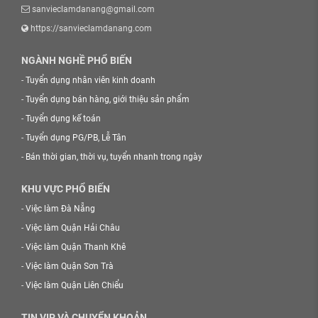
sanvieclamdanang@gmail.com
https://sanvieclamdanang.com
NGÀNH NGHỀ PHỔ BIẾN
-
Tuyển dụng nhân viên kinh doanh
-
Tuyển dụng bán hàng, giới thiệu sản phẩm
-
Tuyển dụng kế toán
-
Tuyển dụng PG/PB, Lễ Tân
-
Bán thời gian, thời vụ, tuyển nhanh trong ngày
KHU VỰC PHỔ BIẾN
-
Việc làm Đà Nẵng
-
Việc làm Quận Hải Châu
-
Việc làm Quận Thanh Khê
-
Việc làm Quận Sơn Trà
-
Việc làm Quận Liên Chiểu
TIN VIP VÀ CHUYỂN KHOẢN