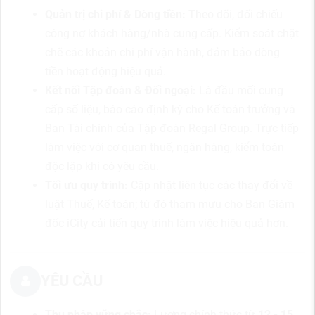
Quản trị chi phí & Dòng tiền:
Theo dõi, đối chiếu
công nợ khách hàng/nhà cung cấp. Kiểm soát chặt
chẽ các khoản chi phí vận hành, đảm bảo dòng
tiền hoạt động hiệu quả.
Kết nối Tập đoàn & Đối ngoại:
Là đầu mối cung
cấp số liệu, báo cáo định kỳ cho Kế toán trưởng và
Ban Tài chính của Tập đoàn Regal Group. Trực tiếp
làm việc với cơ quan thuế, ngân hàng, kiểm toán
độc lập khi có yêu cầu.
Tối ưu quy trình:
Cập nhật liên tục các thay đổi về
luật Thuế, Kế toán; từ đó tham mưu cho Ban Giám
đốc iCity cải tiến quy trình làm việc hiệu quả hơn.
YÊU CẦU
Thu nhập vững chắc:
Lương chính thức từ
12 - 15