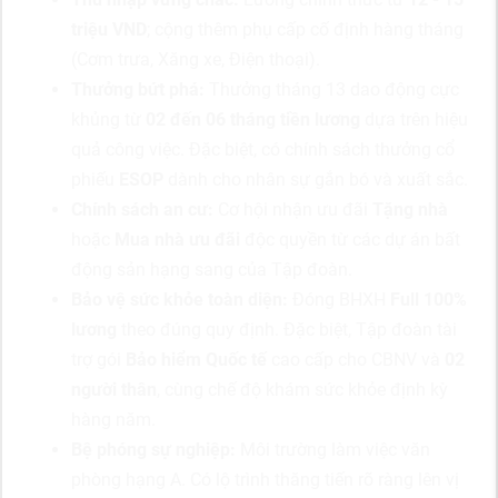
triệu VND
; cộng thêm phụ cấp cố định hàng tháng
(Cơm trưa, Xăng xe, Điện thoại).
Thưởng bứt phá:
Thưởng tháng 13 dao động cực
khủng từ
02 đến 06 tháng tiền lương
dựa trên hiệu
quả công việc. Đặc biệt, có chính sách thưởng cổ
phiếu
ESOP
dành cho nhân sự gắn bó và xuất sắc.
Chính sách an cư:
Cơ hội nhận ưu đãi
Tặng nhà
hoặc
Mua nhà ưu đãi
độc quyền từ các dự án bất
động sản hạng sang của Tập đoàn.
Bảo vệ sức khỏe toàn diện:
Đóng BHXH
Full 100%
lương
theo đúng quy định. Đặc biệt, Tập đoàn tài
trợ gói
Bảo hiểm Quốc tế
cao cấp cho CBNV và
02
người thân
, cùng chế độ khám sức khỏe định kỳ
hàng năm.
Bệ phóng sự nghiệp:
Môi trường làm việc văn
phòng hạng A. Có lộ trình thăng tiến rõ ràng lên vị