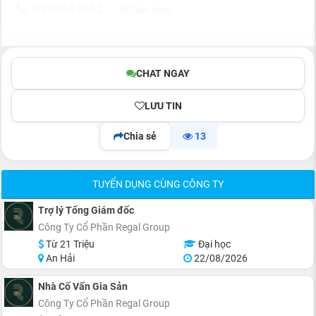
0903543352
Sao chép
CHAT NGAY
LƯU TIN
Chia sẻ
13
TUYỂN DỤNG CÙNG CÔNG TY
Trợ lý Tổng Giám đốc
Công Ty Cổ Phần Regal Group
Từ 21 Triệu
Đại học
An Hải
22/08/2026
Nhà Cố Vấn Gia Sản
Công Ty Cổ Phần Regal Group