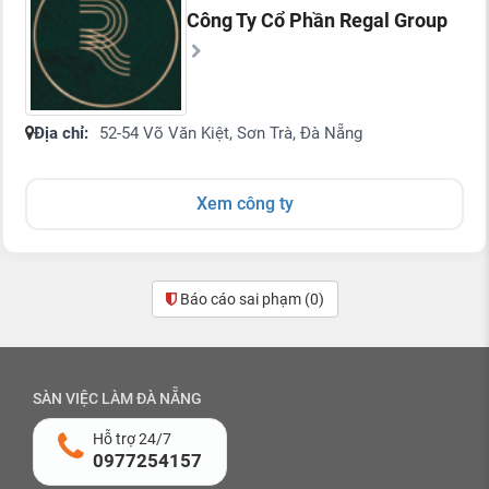
Công Ty Cổ Phần Regal Group
Địa chỉ:
52-54 Võ Văn Kiệt, Sơn Trà, Đà Nẵng
Xem công ty
Báo cáo sai phạm
(0)
SÀN VIỆC LÀM ĐÀ NẴNG
Hỗ trợ 24/7
0977254157