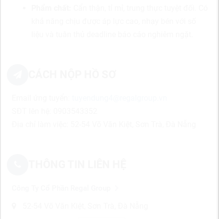
Phẩm chất:
Cẩn thận, tỉ mỉ, trung thực tuyệt đối. Có
khả năng chịu được áp lực cao, nhạy bén với số
liệu và tuân thủ deadline báo cáo nghiêm ngặt.
CÁCH NỘP HỒ SƠ
Email ứng tuyển:
tuyendung4@regalgroup.vn
SĐT lên hệ: 0903543352
Địa chỉ làm việc:
52-54 Võ Văn Kiệt, Sơn Trà, Đà Nẵng
THÔNG TIN LIÊN HỆ
Công Ty Cổ Phần Regal Group
52-54 Võ Văn Kiệt, Sơn Trà, Đà Nẵng