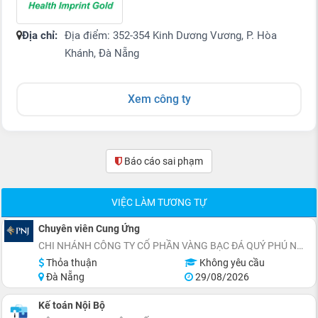
Địa chỉ:
Địa điểm: 352-354 Kinh Dương Vương, P. Hòa
Khánh, Đà Nẵng
Xem công ty
Báo cáo sai phạm
(0)
VIỆC LÀM TƯƠNG TỰ
Chuyên viên Cung Ứng
CHI NHÁNH CÔNG TY CỔ PHẦN VÀNG BẠC ĐÁ QUÝ PHÚ NHUẬN TẠI ĐÀ NẴNG
Thỏa thuận
Không yêu cầu
Đà Nẵng
29/08/2026
Kế toán Nội Bộ