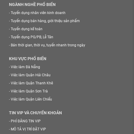
NGÀNH NGHỀ PHỔ BIẾN
-
Tuyển dụng nhân viên kinh doanh
-
Tuyển dụng bán hàng, giới thiệu sản phẩm
-
Tuyển dụng kế toán
-
Tuyển dụng PG/PB, Lễ Tân
-
Bán thời gian, thời vụ, tuyển nhanh trong ngày
KHU VỰC PHỔ BIẾN
-
Việc làm Đà Nẵng
-
Việc làm Quận Hải Châu
-
Việc làm Quận Thanh Khê
-
Việc làm Quận Sơn Trà
-
Việc làm Quận Liên Chiểu
TIN VIP VÀ CHUYỂN KHOẢN
-
PHÍ ĐĂNG TIN VIP
-
MÔ TẢ VỊ TRÍ ĐẶT VIP