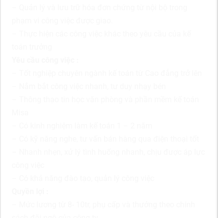
– Quản lý và lưu trữ hóa đơn chứng từ nội bộ trong
phạm vi công việc được giao.
– Thực hiện các công việc khác theo yêu cầu của kế
toán trưởng
Yêu cầu công việc :
– Tốt nghiệp chuyên ngành kế toán từ Cao đẳng trở lên
– Nắm bắt công việc nhanh, tư duy nhạy bén
– Thông thạo tin học văn phòng và phần mềm kế toán
Misa
– Có kinh nghiệm làm kế toán 1 – 2 năm
– Có kỹ năng nghe, tư vấn bán hàng qua điện thoại tốt
– Nhanh nhẹn, xử lý tình huống nhanh, chịu được áp lực
công việc
– Có khả năng đào tạo, quản lý công việc
Quyền lợi :
– Mức lương từ 8- 10tr, phụ cấp và thưởng theo chính
sách đãi ngộ của công ty