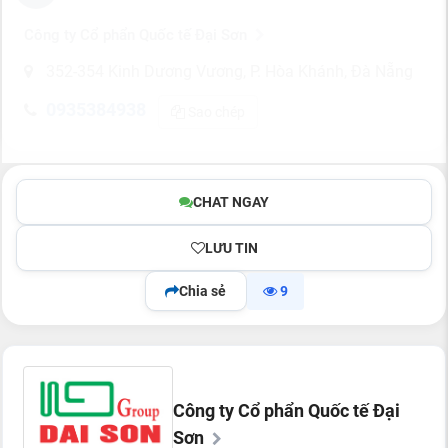
Công ty Cổ phẩn Quốc tế Đại Sơn
352-354 Kinh Dương Vương, P. Hòa Khánh, Đà Nẵng
0935384938
Sao chép
CHAT NGAY
LƯU TIN
Chia sẻ
9
Công ty Cổ phẩn Quốc tế Đại
Sơn