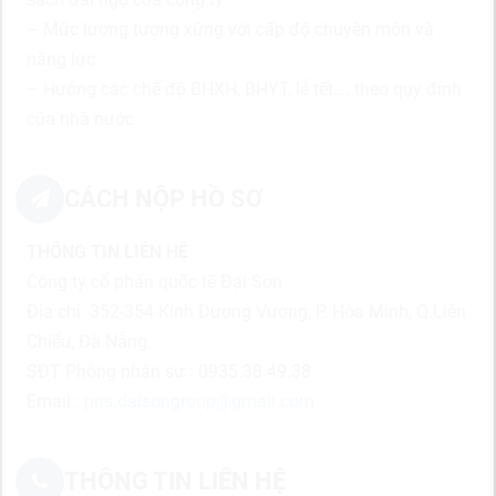
– Mức lương tương xứng với cấp độ chuyên môn và
năng lực
– Hưởng các chế độ BHXH, BHYT, lễ tết…. theo quy định
của nhà nước
CÁCH NỘP HỒ SƠ
THÔNG TIN LIÊN HỆ
Công ty cổ phẩn quốc tế Đại Sơn
Địa chỉ: 352-354 Kinh Dương Vương, P. Hòa Minh, Q.Liên
Chiểu, Đà Nẵng.
SĐT Phòng nhân sự : 0935.38.49.38
Email :
pns.daisongroup@gmail.com
THÔNG TIN LIÊN HỆ