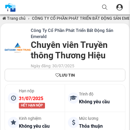
Trang chủ
›
CÔNG TY CỔ PHẦN PHÁT TRIỂN BẤT ĐỘNG SẢN EM
Công Ty Cổ Phần Phát Triển Bất Động Sản
Emerald
Chuyên viên Truyền
thông Thương Hiệu
Ngày đăng: 30/07/2025
LƯU TIN
Hạn nộp
Trình độ
31/07/2025
Không yêu cầu
HẾT HẠN NỘP
Kinh nghiệm
Mức lương
Không yêu cầu
Thỏa thuận