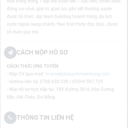
hòa đồng trong 1 tập thể đoàn kết – cầu tiến, nhiều hoat
động vui chơi, giải trí, giao lưu gắn kết thường xuyên
được tổ chức: dịp team building hoành tráng, du lịch
nước ngoài sang chảnh, Year End Party độc đáo…được
tổ chức quy mô.
CÁCH NỘP HỒ SƠ
CÁCH THỨC ỨNG TUYỂN
- Nộp CV qua mail:
hr.eme@datxanhmientrung.com
- Hotline liên hệ: 0788.638.538 / 03394.597.729
- Nộp hồ sơ trực tiếp tại: 188 đường 30/4, Hòa Cường
Bắc, Hải Châu, Đà Nẵng.
THÔNG TIN LIÊN HỆ