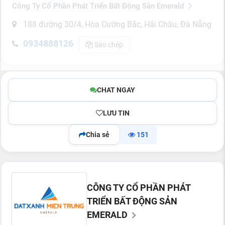
Công Ty Cổ Phần Phát Triển Bất Động Sản Emerald
188 đường 30/4, Hòa Cường Bắc, Hải Châu, Đà Nẵng
0934888126
Sao chép
CHAT NGAY
LƯU TIN
Chia sẻ
151
CÔNG TY CỔ PHẦN PHÁT
TRIỂN BẤT ĐỘNG SẢN
EMERALD