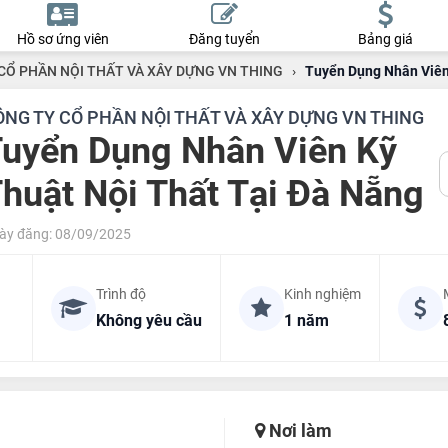
Hồ sơ ứng viên
Đăng tuyển
Bảng giá
CỔ PHẦN NỘI THẤT VÀ XÂY DỰNG VN THING
›
Tuyển Dụng Nhân Viên
ÔNG TY CỔ PHẦN NỘI THẤT VÀ XÂY DỰNG VN THING
uyển Dụng Nhân Viên Kỹ
huật Nội Thất Tại Đà Nẵng
ày đăng: 08/09/2025
Trình độ
Kinh nghiệm
Không yêu cầu
1 năm
Nơi làm