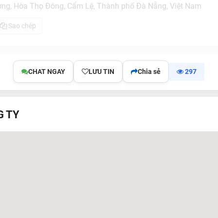
ng, Hòa Thọ Đông, Cẩm Lệ, Thành phố Đà Nẵng, Việt Nam
Sao chép
CHAT NGAY
LƯU TIN
Chia sẻ
297
G TY