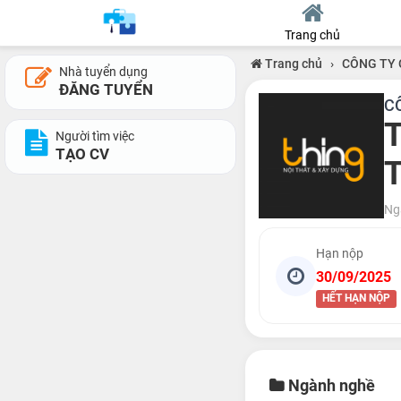
Trang chủ
Trang chủ
›
CÔNG TY 
Nhà tuyển dụng
ĐĂNG TUYỂN
C
T
Người tìm việc
TẠO CV
T
Ng
Hạn nộp
30/09/2025
HẾT HẠN NỘP
Ngành nghề