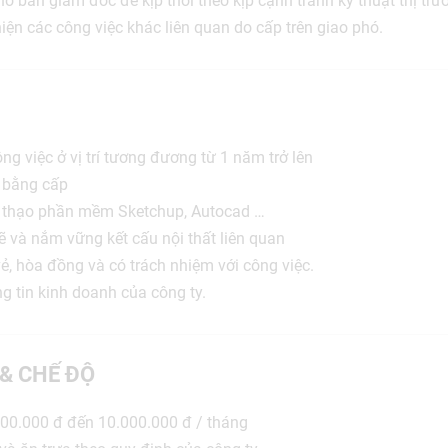
o ban giám đốc để kịp thời theo kịp cạnh tranh kỹ thuật thị trư
iện các công việc khác liên quan do cấp trên giao phó.
g việc ở vị trí tương đương từ 1 năm trở lên
 bằng cấp
 thạo phần mềm Sketchup, Autocad …
ẽ và nắm vững kết cấu nội thất liên quan
 vẻ, hòa đồng và có trách nhiệm với công việc.
g tin kinh doanh của công ty.
 & CHẾ ĐỘ
00.000 đ đến 10.000.000 đ / tháng