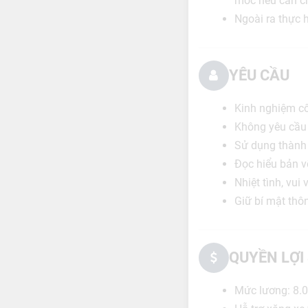
móc nếu cần ch
Ngoài ra thực h
YÊU CẦU
Kinh nghiệm côn
Không yêu cầu
Sử dụng thành
Đọc hiểu bản v
Nhiệt tình, vui
Giữ bí mật thôn
QUYỀN LỢI
Mức lương: 8.0