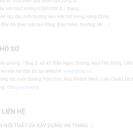
và ăn trưa theo quy định của công ty.
ày với mức lương 6.000.000 đ / tháng
nh lâu dài, môi trường làm việc trẻ trung, năng động
đầy đủ theo luật lao động (Bảo hiểm, thưởng, tết … )
HỒ SƠ
Văn phòng: Tầng 2, số 45 Trần Ngọc Sương, Hòa Thọ Đông, Cẩ
in liên hệ đầy đủ tại website:
www.thing.vn
ưởng tại: cuối đường Trần Đức, Hòa Khánh Nam, Liên Chiểu, Đà
ng:
thing.vn/xuong
 LIÊN HỆ
N NỘI THẤT VÀ XÂY DỰNG VN THING