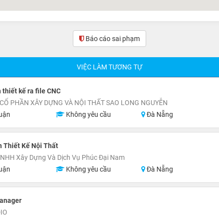
Báo cáo sai phạm
VIỆC LÀM TƯƠNG TỰ
thiết kế ra file CNC
 CỔ PHẦN XÂY DỰNG VÀ NỘI THẤT SAO LONG NGUYỄN
uận
Không yêu cầu
Đà Nẵng
 Thiết Kế Nội Thất
TNHH Xây Dựng Và Dịch Vụ Phúc Đại Nam
uận
Không yêu cầu
Đà Nẵng
Manager
IO