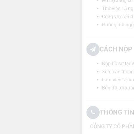
Hỗ trợ xăng xe 
Thử việc 15 ng
Công việc ổn đị
Hưởng đãi ngộ 
CÁCH NỘP 
Nộp hồ sơ tại 
Xem các thông t
Làm việc tại x
Bản đồ tới xưở
THÔNG TIN
CÔNG TY CỔ PHẦ