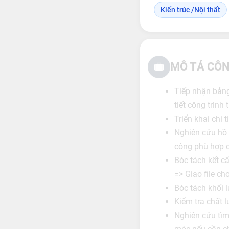
Kiến trúc /Nội thất
MÔ TẢ CÔN
Tiếp nhận bảng 
tiết công trình 
Triển khai chi t
Nghiên cứu hồ s
công phù hợp c
Bóc tách kết 
=> Giao file c
Bóc tách khối 
Kiểm tra chất 
Nghiên cứu tìm 