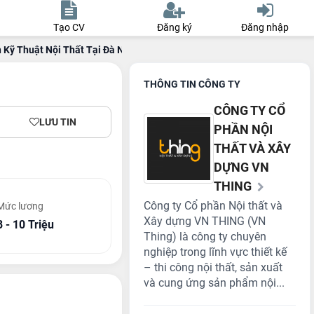
Tạo CV
Đăng ký
Đăng nhập
 Kỹ Thuật Nội Thất Tại Đà Nẵng
THÔNG TIN CÔNG TY
CÔNG TY CỔ
LƯU TIN
PHẦN NỘI
THẤT VÀ XÂY
DỰNG VN
THING
Công ty Cổ phần Nội thất và
Mức lương
Xây dựng VN THING (VN
8 - 10 Triệu
Thing) là công ty chuyên
nghiệp trong lĩnh vực thiết kế
– thi công nội thất, sản xuất
và cung ứng sản phẩm nội...