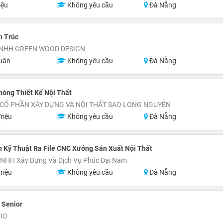
iệu
Không yêu cầu
Đà Nẵng
n Trúc
TNHH GREEN WOOD DESIGN
uận
Không yêu cầu
Đà Nẵng
òng Thiết Kế Nội Thất
 CỔ PHẦN XÂY DỰNG VÀ NỘI THẤT SAO LONG NGUYỄN
riệu
Không yêu cầu
Đà Nẵng
 Kỹ Thuật Ra File CNC Xưởng Sản Xuất Nội Thất
TNHH Xây Dựng Và Dịch Vụ Phúc Đại Nam
riệu
Không yêu cầu
Đà Nẵng
| Senior
IO