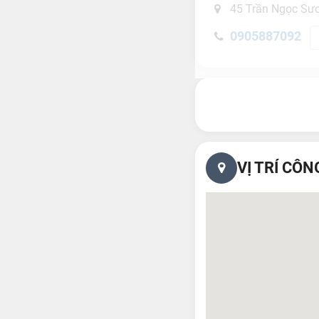
45 Trần Ngọc Sươ
0905887092
VỊ TRÍ CÔN