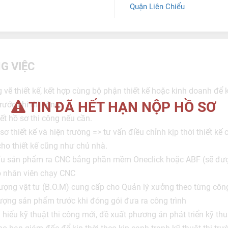
Quận Liên Chiểu
G VIỆC
vẽ thiết kế, kết hợp cùng bộ phận thiết kế hoặc kinh doanh để 
TIN ĐÃ HẾT HẠN NỘP HỒ SƠ
trước khi thi công.
iết hồ sơ thi công nếu cần.
ơ thiết kế và hiện trường => tư vấn điều chỉnh kịp thời thiết kế 
ho thiết kế cũng như chủ nhà.
cấu sản phẩm ra CNC bắng phần mềm Oneclick hoặc ABF (sẽ đư
ho nhân viên chạy CNC
lượng vật tư (B.O.M) cung cấp cho Quản lý xưởng theo từng công
lượng sản phẩm trước khi đóng gói đưa ra công trình
hiểu kỹ thuật thi công mới, đề xuất phương án phát triển kỹ th