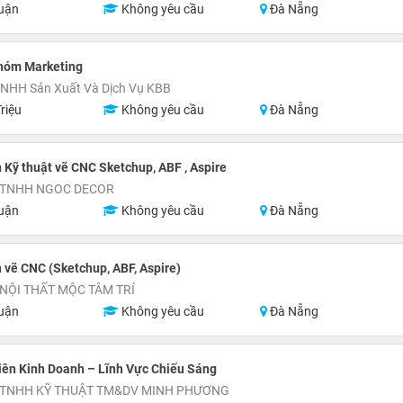
uận
Không yêu cầu
Đà Nẵng
hóm Marketing
TNHH Sản Xuất Và Dịch Vụ KBB
riệu
Không yêu cầu
Đà Nẵng
 Kỹ thuật vẽ CNC Sketchup, ABF , Aspire
 TNHH NGOC DECOR
uận
Không yêu cầu
Đà Nẵng
 vẽ CNC (Sketchup, ABF, Aspire)
NỘI THẤT MỘC TÂM TRÍ
uận
Không yêu cầu
Đà Nẵng
ên Kinh Doanh – Lĩnh Vực Chiếu Sáng
 TNHH KỸ THUẬT TM&DV MINH PHƯƠNG