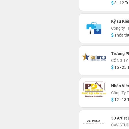
8 - 12 Tr
Kỹ sư Kiế
Công ty 
Thỏa th
Trưởng Ph
CÔNG TY
15 - 25 T
Nhân Viên
Công Ty 
12 - 13 T
3D Artist 
CAV STUD