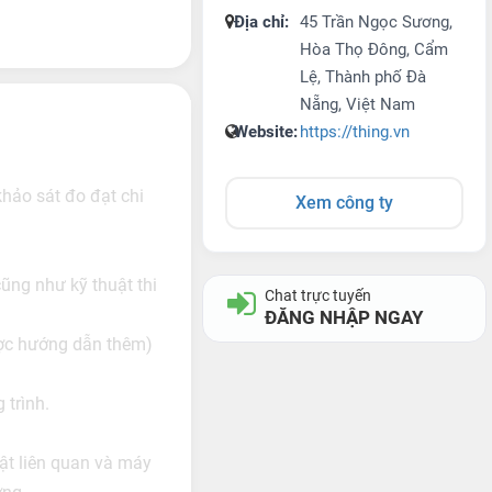
Địa chỉ:
45 Trần Ngọc Sương,
Hòa Thọ Đông, Cẩm
Lệ, Thành phố Đà
Nẵng, Việt Nam
Website:
https://thing.vn
khảo sát đo đạt chi
Xem công ty
cũng như kỹ thuật thi
Chat trực tuyến
ĐĂNG NHẬP NGAY
ợc hướng dẫn thêm)
 trình.
uật liên quan và máy