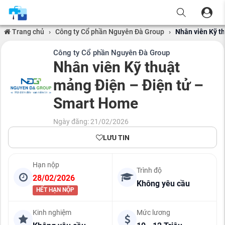
Trang chủ
›
Công ty Cổ phần Nguyên Đà Group
›
Nhân viên Kỹ t
Công ty Cổ phần Nguyên Đà Group
Nhân viên Kỹ thuật
mảng Điện – Điện tử –
Smart Home
Ngày đăng: 21/02/2026
LƯU TIN
Hạn nộp
Trình độ
28/02/2026
Không yêu cầu
HẾT HẠN NỘP
Kinh nghiệm
Mức lương