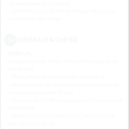
nhẹ, smarthome, smart lighting
– Có khả năng đọc hiểu bản vẽ kỹ thuật, biết sử dụng
các thiết bị đo điện cơ bản
QUYỀN LỢI & CHẾ ĐỘ
QUYỀN LỢI:
– Lương + Phụ cấp: Từ 8,5 -12tr (Tuỳ theo năng lực và
kinh nghiệm)
– Thưởng theo hiệu quả công việc, các dịp lễ, tết
– Môi trường làm việc thân thiện, chuyên nghiệp, có cơ
hội học hỏi và phát triển kỹ năng
– Được đào tạo về thiết bị công nghệ mới Smart Home &
Smartlighting
– Hưởng đầy đủ chế độ BHXH, BHYT, BHTN theo quy
định nếu gắn bó lâu dài