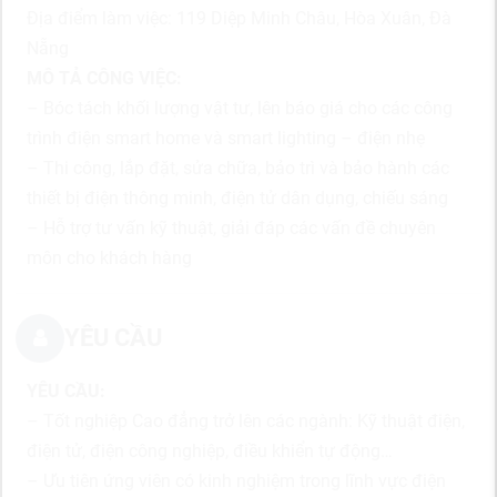
Địa điểm làm việc: 119 Diệp Minh Châu, Hòa Xuân, Đà
Nẵng
MÔ TẢ CÔNG VIỆC:
– Bóc tách khối lượng vật tư, lên báo giá cho các công
trình điện smart home và smart lighting – điện nhẹ
– Thi công, lắp đặt, sửa chữa, bảo trì và bảo hành các
thiết bị điện thông minh, điện tử dân dụng, chiếu sáng
– Hỗ trợ tư vấn kỹ thuật, giải đáp các vấn đề chuyên
môn cho khách hàng
YÊU CẦU
YÊU CẦU:
– Tốt nghiệp Cao đẳng trở lên các ngành: Kỹ thuật điện,
điện tử, điện công nghiệp, điều khiển tự động…
– Ưu tiên ứng viên có kinh nghiệm trong lĩnh vực điện