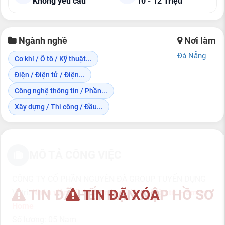
Không yêu cầu
10 - 12 Triệu
Ngành nghề
Nơi làm
Đà Nẵng
Cơ khí / Ô tô / Kỹ thuật...
Điện / Điện tử / Điện...
Công nghệ thông tin / Phần...
Xây dựng / Thi công / Đầu...
MÔ TẢ CÔNG VIỆC
CÔNG TY CỔ PHẦN NGUYÊN ĐÀ GROUP TUYỂN DỤNG
TIN ĐÃ HẾT HẠN NỘP HỒ SƠ
TIN ĐÃ XÓA
Vị trí:
Nhân viên Kỹ thuật mảng Điện – Điện tử – Smart
Home
Số lượng: 05 Nam