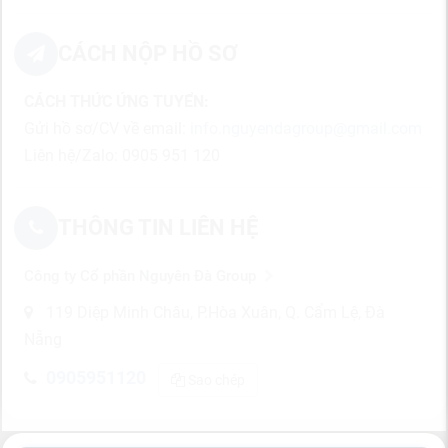
CÁCH NỘP HỒ SƠ
CÁCH THỨC ỨNG TUYỂN:
Gửi hồ sơ/CV về email:
info.nguyendagroup@gmail.com
Liên hệ/Zalo: 0905 951 120
THÔNG TIN LIÊN HỆ
Công ty Cổ phần Nguyên Đà Group
119 Diệp Minh Châu, P.Hòa Xuân, Q. Cẩm Lệ, Đà
Nẵng
0905951120
Sao chép