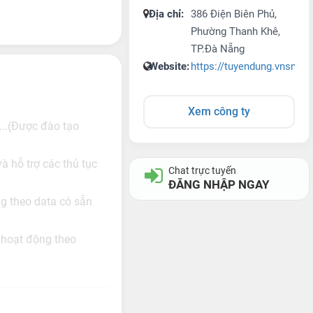
Địa chỉ:
386 Điện Biên Phủ,
Phường Thanh Khê,
TP.Đà Nẵng
Website:
https://tuyendung.vnsmart
Xem công ty
...(Được đào tạo
 hỗ trợ các thủ tục
Chat trực tuyến
ĐĂNG NHẬP NGAY
ng theo data có sẵn
 hoạt động theo