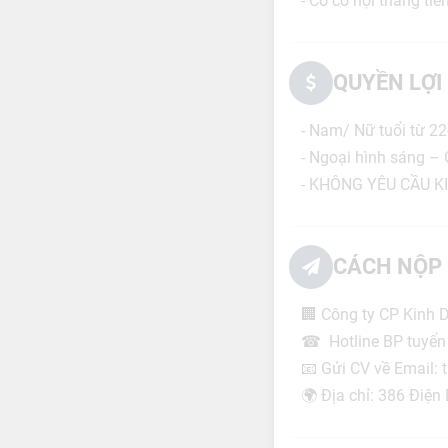
- Có cơ hội thăng tiế
QUYỀN LỢI
- Nam/ Nữ tuổi từ 22-
- Ngoại hình sáng – 
- KHÔNG YÊU CẦU K
CÁCH NỘP 
🏢 Công ty CP Kinh
☎ Hotline BP tuyển
📧 Gửi CV về Email
🌍 Địa chỉ: 386 Điệ