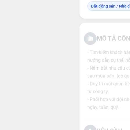
Bất động sản / Nhà đ
MÔ TẢ CÔN
- Tìm kiếm khách hà
hướng dẫn cụ thể, hỗ
- Nắm bắt nhu cầu củ
sau mua bán. (có quả
- Duy trì mối quan h
từ công ty.
- Phối hợp với đội 
ngày, tuần, quý.