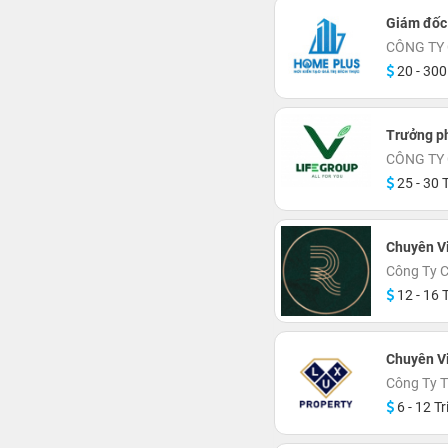
Giám đốc
CÔNG TY
20 - 300
Trưởng p
CÔNG TY 
25 - 30 T
Chuyên V
Công Ty 
12 - 16 T
Chuyên V
Công Ty 
6 - 12 Tr