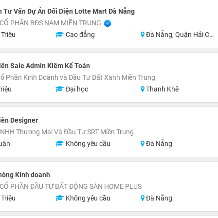
 Tư Vấn Dự Án Đối Diện Lotte Mart Đà Nẵng
 CỔ PHẦN BĐS NAM MIỀN TRUNG
 Triệu
Cao đẳng
Đà Nẵng, Quận Hải Châu, Quận Sơn Trà, Quận Ngũ Hành Sơn, Quận Cẩm Lệ, Khu vực lân cận Đà Nẵng
iên Sale Admin Kiêm Kế Toán
ổ Phần Kinh Doanh và Đầu Tư Đất Xanh Miền Trung
riệu
Đại học
Thanh Khê
iên Designer
TNHH Thương Mại Và Đầu Tư SRT Miền Trung
uận
Không yêu cầu
Đà Nẵng
hòng Kinh doanh
 CỔ PHẦN ĐẦU TƯ BẤT ĐỘNG SẢN HOME PLUS
 Triệu
Không yêu cầu
Đà Nẵng