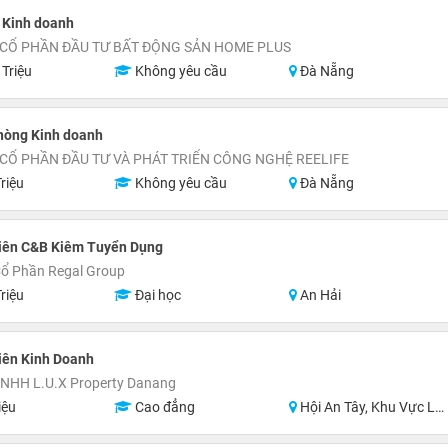
 Kinh doanh
 CỔ PHẦN ĐẦU TƯ BẤT ĐỘNG SẢN HOME PLUS
 Triệu
Không yêu cầu
Đà Nẵng
hòng Kinh doanh
CỔ PHẦN ĐẦU TƯ VÀ PHÁT TRIỂN CÔNG NGHỆ REELIFE
riệu
Không yêu cầu
Đà Nẵng
iên C&B Kiêm Tuyển Dụng
Cổ Phần Regal Group
riệu
Đại học
An Hải
iên Kinh Doanh
TNHH L.U.X Property Danang
iệu
Cao đẳng
Hội An Tây, Khu Vực Lân Cận Đà Nẵng