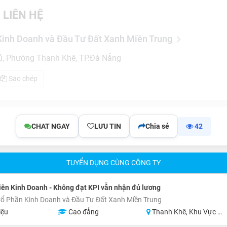
 LIÊN HỆ
Kinh Doanh và Đầu Tư Đất Xanh Miền Trung
ủ, Phường Thanh Khê, TP.Đà Nẵng
Sao chép
CHAT NGAY
LƯU TIN
Chia sẻ
42
TUYỂN DỤNG CÙNG CÔNG TY
ên Kinh Doanh - Không đạt KPI vẫn nhận đủ lương
ổ Phần Kinh Doanh và Đầu Tư Đất Xanh Miền Trung
iệu
Cao đẳng
Thanh Khê, Khu Vực Lân Cận Đà Nẵng