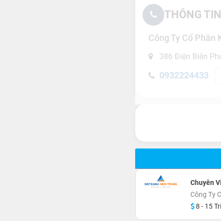
THÔNG TIN
Công Ty Cổ Phần 
386 Điện Biên Ph
0932224433
Chuyên Vi
Công Ty C
8 - 15 Tr