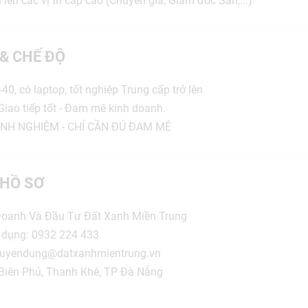
n lên các vị trí cấp cao (Chuyên gia, Giám đốc Sàn,...)
 & CHẾ ĐỘ
40, có laptop, tốt nghiệp Trung cấp trở lên
Giao tiếp tốt - Đam mê kinh doanh.
INH NGHIỆM - CHỈ CẦN ĐỦ ĐAM MÊ
HỒ SƠ
 Doanh Và Đầu Tư Đất Xanh Miền Trung
 dụng: 0932 224 433
: tuyendung@datxanhmientrung.vn
n Biên Phủ, Thanh Khê, TP Đà Nẵng