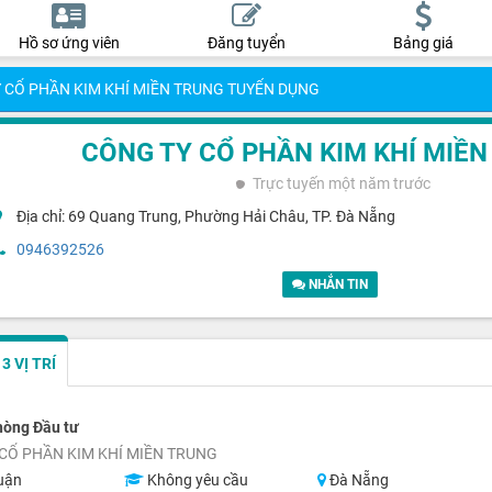
Hồ sơ ứng viên
Đăng tuyển
Bảng giá
 CỔ PHẦN KIM KHÍ MIỀN TRUNG TUYỂN DỤNG
CÔNG TY CỔ PHẦN KIM KHÍ MIỀN
Trực tuyến
một năm trước
Địa chỉ: 69 Quang Trung, Phường Hải Châu, TP. Đà Nẵng
0946392526
NHẮN TIN
 VỊ TRÍ
hòng Đầu tư
CỔ PHẦN KIM KHÍ MIỀN TRUNG
uận
Không yêu cầu
Đà Nẵng