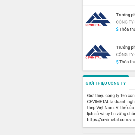
Trưởng p
CÔNG TY 
Thỏa th
Trưởng p
CÔNG TY 
Thỏa th
GIỚI THIỆU CÔNG TY
Giới thiệu công ty Tên 
CEVIMETAL là doanh nghiệp
thép Việt Nam. Vị thế củ
lịch sử và uy tín vững ch
https://cevimetal.com.vn/