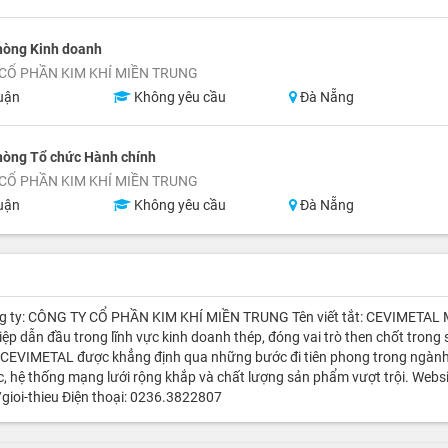
hòng Kinh doanh
CỔ PHẦN KIM KHÍ MIỀN TRUNG
uận
Không yêu cầu
Đà Nẵng
hòng Tổ chức Hành chính
CỔ PHẦN KIM KHÍ MIỀN TRUNG
uận
Không yêu cầu
Đà Nẵng
công ty: CÔNG TY CỔ PHẦN KIM KHÍ MIỀN TRUNG Tên viết tắt: CEVIMETAL
 dẫn đầu trong lĩnh vực kinh doanh thép, đóng vai trò then chốt trong 
a CEVIMETAL được khẳng định qua những bước đi tiên phong trong ngành
ắc, hệ thống mạng lưới rộng khắp và chất lượng sản phẩm vượt trội. Websi
gioi-thieu Điện thoại: 0236.3822807