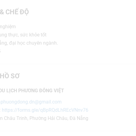
 & CHẾ ĐỘ
 nghiệm
ung thực, sức khỏe tốt
ng, đại học chuyên ngành.
5
HỒ SƠ
DU LỊCH PHƯƠNG ĐÔNG VIỆT
aphuongdong.dn@gmail.com
:
https://forms.gle/qBpRQdLhREcVNnv76
n Châu Trinh, Phường Hải Châu, Đà Nẵng