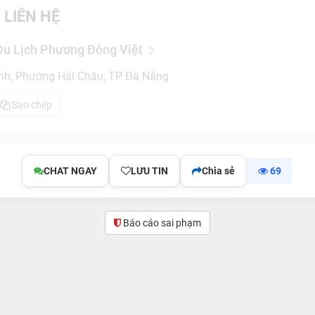
 LIÊN HỆ
Du Lịch Phương Đông Việt
nh, Phường Hải Châu, TP Đà Nẵng
Sao chép
CHAT NGAY
LƯU TIN
Chia sẻ
69
Báo cáo sai phạm