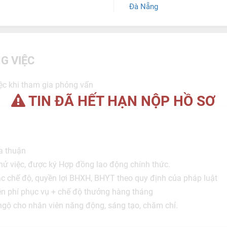
Đà Nẵng
G VIỆC
việc khi tham gia phỏng vấn
TIN ĐÃ HẾT HẠN NỘP HỒ SƠ
a thuận
hử việc, được ký Hợp đồng lao động chính thức.
 chế độ, quyền lợi BHXH, BHYT theo quy định của pháp luật
n phí phục vụ + chế độ thưởng hàng tháng
ngộ cho nhân viên năng động, sáng tạo, chăm chỉ.