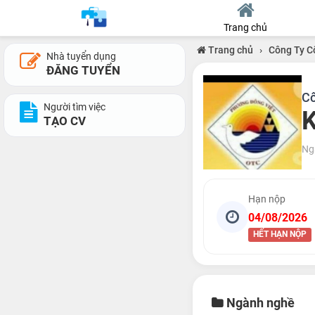
Trang chủ
Trang chủ
›
Công Ty C
Nhà tuyển dụng
ĐĂNG TUYỂN
Cô
Người tìm việc
K
TẠO CV
Ng
Hạn nộp
04/08/2026
HẾT HẠN NỘP
Ngành nghề