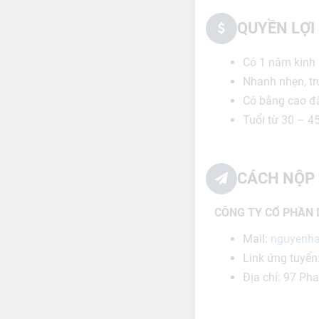
QUYỀN LỢI
Có 1 năm kinh
Nhanh nhẹn, tr
Có bằng cao đẳ
Tuổi từ 30 – 4
CÁCH NỘP 
CÔNG TY CỔ PHẦN 
Mail:
nguyenh
Link ứng tuyển
Địa chỉ:
97 Pha