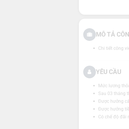
MÔ TẢ CÔN
Chi tiết công 
YÊU CẦU
Mức lương thỏ
Sau 03 tháng t
Được hưởng các
Được hưởng tiề
Có chế độ đãi 