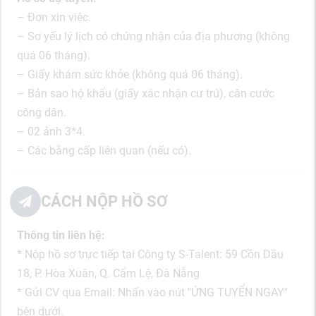
– Đơn xin việc.
– Sơ yếu lý lịch có chứng nhận của địa phương (không
quá 06 tháng).
– Giấy khám sức khỏe (không quá 06 tháng).
– Bản sao hộ khẩu (giấy xác nhận cư trú), căn cước
công dân.
– 02 ảnh 3*4.
– Các bằng cấp liên quan (nếu có).
CÁCH NỘP HỒ SƠ
Thông tin liên hệ:
* Nộp hồ sơ trực tiếp tại Công ty S-Talent: 59 Cồn Dầu
18, P. Hòa Xuân, Q. Cẩm Lệ, Đà Nẵng
* Gửi CV qua Email: Nhấn vào nút "ỨNG TUYỂN NGAY"
bên dưới.