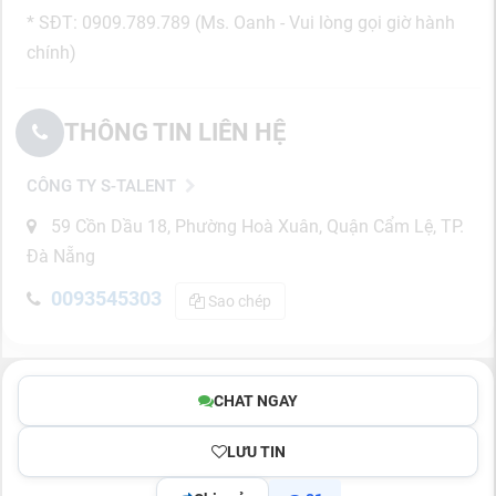
* SĐT: 0909.789.789 (Ms. Oanh - Vui lòng gọi giờ hành
chính)
THÔNG TIN LIÊN HỆ
CÔNG TY S-TALENT
59 Cồn Dầu 18, Phường Hoà Xuân, Quận Cẩm Lệ, TP.
Đà Nẵng
0093545303
Sao chép
CHAT NGAY
LƯU TIN