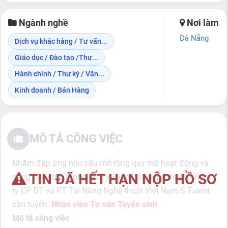
Ngành nghề
Nơi làm
Đà Nẵng
Dịch vụ khác hàng / Tư vấn...
Giáo dục / Đào tạo /Thư...
Hành chính / Thư ký / Văn...
Kinh doanh / Bán Hàng
MÔ TẢ CÔNG VIỆC
Nhằm đáp ứng nhu cầu mở rộng quy mô hoạt động và
TIN ĐÃ HẾT HẠN NỘP HỒ SƠ
nâng cao chất lượng dịch vụ văn hóa nghệ thuật, Công
ty CP ĐT và PT Tài Năng Nghệ thuật Việt Nam S-Talent
cần tuyển:
Nhân viên Tư vấn Tuyển sinh
Mô tả công việc