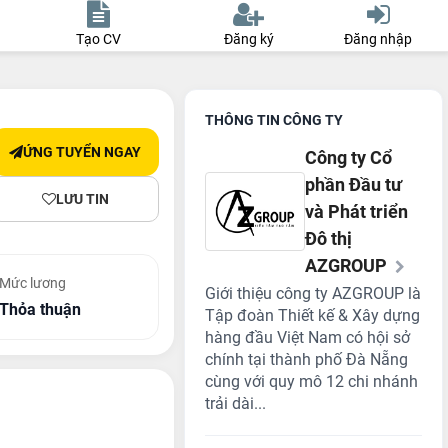
Tạo CV
Đăng ký
Đăng nhập
THÔNG TIN CÔNG TY
ỨNG TUYỂN NGAY
Công ty Cổ
phần Đầu tư
LƯU TIN
và Phát triển
Đô thị
AZGROUP
Mức lương
Giới thiệu công ty AZGROUP là
Thỏa thuận
Tập đoàn Thiết kế & Xây dựng
hàng đầu Việt Nam có hội sở
chính tại thành phố Đà Nẵng
cùng với quy mô 12 chi nhánh
trải dài...