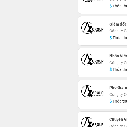
Thỏa th
Giám đốc
Công ty C
Thỏa th
Nhân Viê
Công ty C
Thỏa th
Phó Giám
Công ty C
Thỏa th
Chuyên V
Công ty C