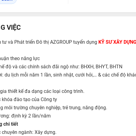
G VIỆC
 tư và Phát triển Đô thị AZGROUP tuyển dụng
KỸ SƯ XÂY DỰN
huận theo năng lực
ế độ và các chính sách đãi ngộ như: BHXH, BHYT, BHTN
i: du lịch mỗi năm 1 lần, sinh nhật, cưới hỏi,… & các chế độ kh
ia thiết kế đa dạng các loại công trình.
 khóa đào tạo của Công ty
g môi trường chuyên nghiệp, trẻ trung, năng động.
ương: định kỳ 2 lần/năm
chi tiết
c chuyên ngành: Xây dựng.