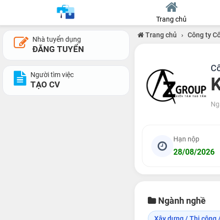
Trang chủ
Trang chủ
›
Công ty C
Nhà tuyển dụng
ĐĂNG TUYỂN
Cô
Người tìm việc
K
TẠO CV
Ng
Hạn nộp
28/08/2026
Ngành nghề
Xây dựng / Thi công /