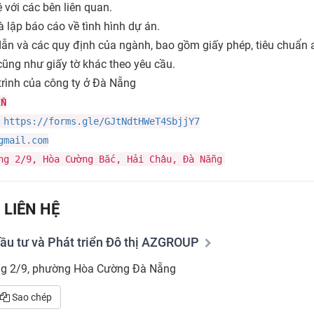
 với các bên liên quan.
à lập báo cáo về tình hình dự án.
ẫn và các quy định của ngành, bao gồm giấy phép, tiêu chuẩn 
 cũng như giấy tờ khác theo yêu cầu.
trình của công ty ở Đà Nẵng
ỂN
:
https://forms.gle/GJtNdtHWeT4SbjjY7
gmail.com
ng 2/9, Hòa Cường Bắc, Hải Châu, Đà Nẵng
 LIÊN HỆ
ầu tư và Phát triển Đô thị AZGROUP
ng 2/9, phường Hòa Cường Đà Nẵng
Sao chép