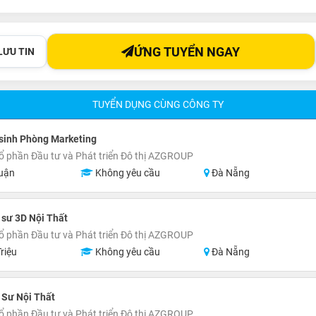
ỨNG TUYỂN NGAY
LƯU TIN
TUYỂN DỤNG CÙNG CÔNG TY
sinh Phòng Marketing
ổ phần Đầu tư và Phát triển Đô thị AZGROUP
uận
Không yêu cầu
Đà Nẵng
 sư 3D Nội Thất
ổ phần Đầu tư và Phát triển Đô thị AZGROUP
riệu
Không yêu cầu
Đà Nẵng
 Sư Nội Thất
ổ phần Đầu tư và Phát triển Đô thị AZGROUP