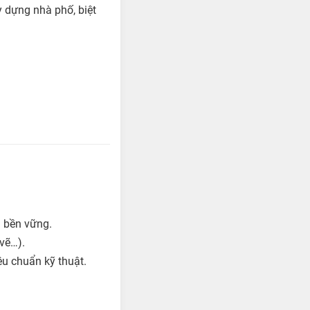
y dựng nhà phố, biệt
à bền vững.
 vẽ…).
êu chuẩn kỹ thuật.