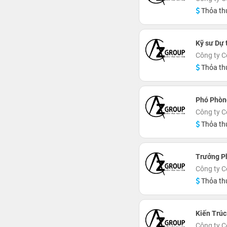
Thỏa th
Kỹ sư Dự 
Công ty C
Thỏa th
Phó Phòn
Công ty C
Thỏa th
Trưởng P
Công ty C
Thỏa th
Kiến Trúc
Công ty C