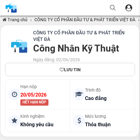
Trang chủ
›
CÔNG TY CỔ PHẦN ĐẦU TƯ & PHÁT TRIỂN VIỆT ĐÀ
›
CÔNG TY CỔ PHẦN ĐẦU TƯ & PHÁT TRIỂN
VIỆT ĐÀ
Công Nhân Kỹ Thuật
Ngày đăng: 02/06/2026
LƯU TIN
Hạn nộp
Trình độ
20/05/2026
Cao đẳng
HẾT HẠN NỘP
Kinh nghiệm
Mức lương
Không yêu cầu
Thỏa thuận