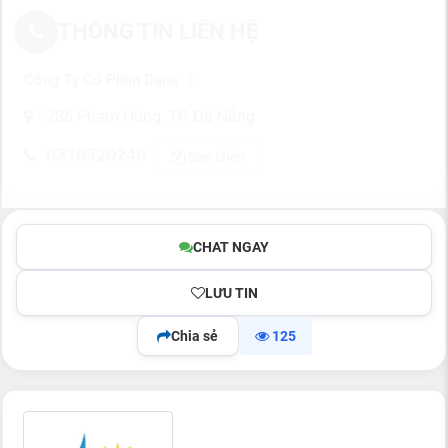
THÔNG TIN LIÊN HỆ
Công Ty Cổ Phần Dana
286 Phạm Hùng, TP. Đà Nẵng
0310320240
Sao chép
CHAT NGAY
LƯU TIN
Chia sẻ
125