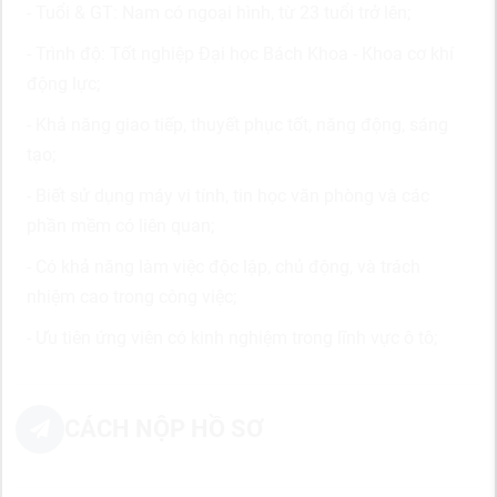
- Tuổi & GT: Nam có ngoại hình, từ 23 tuổi trở lên;
- Trình độ: Tốt nghiệp Đại học Bách Khoa - Khoa cơ khí
động lực;
- Khả năng giao tiếp, thuyết phục tốt, năng động, sáng
tạo;
- Biết sử dụng máy vi tính, tin học văn phòng và các
phần mềm có liên quan;
- Có khả năng làm việc độc lập, chủ động, và trách
nhiệm cao trong công việc;
- Ưu tiên ứng viên có kinh nghiệm trong lĩnh vực ô tô;
CÁCH NỘP HỒ SƠ