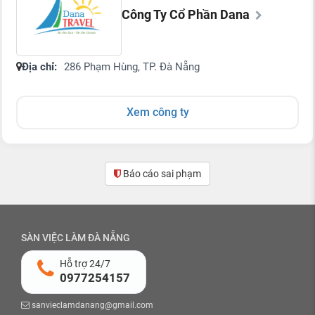
Công Ty Cổ Phần Dana
Địa chỉ:
286 Phạm Hùng, TP. Đà Nẵng
Xem công ty
Báo cáo sai phạm
SÀN VIỆC LÀM ĐÀ NẴNG
Hỗ trợ 24/7
0977254157
sanvieclamdanang@gmail.com