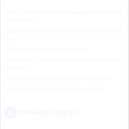
- Tham gia các khoá đào tạo chuyên nghiệp nhằm nâng
cao năng lực;
- Được đóng BHXH, BHYT, BHTN theo quy định của pháp
luật;
- Mức lương: Lương cơ bản + doanh số;
- Du lịch, khám sức khỏe định kỳ hàng năm theo chế độ
của công ty;
- Được cấp phát đồng phục theo yêu cầu công việc;
- Môi trường làm việc thân thiện, chuyên nghiệp;
QUYỀN LỢI & CHẾ ĐỘ