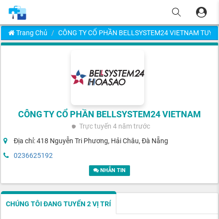
Trang Chủ
CÔNG TY CỔ PHẦN BELLSYSTEM24 VIETNAM TUYỂ
CÔNG TY CỔ PHẦN BELLSYSTEM24 VIETNAM
Trực tuyến
4 năm trước
Địa chỉ: 418 Nguyễn Tri Phương, Hải Châu, Đà Nẵng
0236625192
NHẮN TIN
CHÚNG TÔI ĐANG TUYỂN 2 VỊ TRÍ