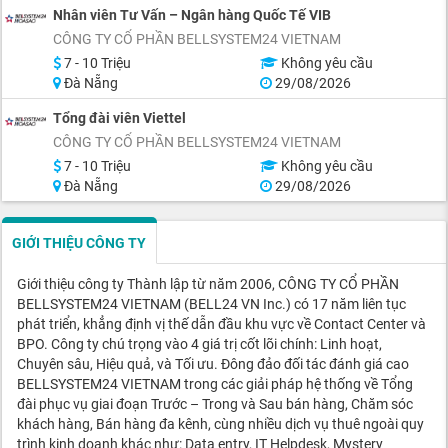
Nhân viên Tư Vấn – Ngân hàng Quốc Tế VIB
CÔNG TY CỔ PHẦN BELLSYSTEM24 VIETNAM
7 - 10 Triệu
Không yêu cầu
Đà Nẵng
29/08/2026
Tổng đài viên Viettel
CÔNG TY CỔ PHẦN BELLSYSTEM24 VIETNAM
7 - 10 Triệu
Không yêu cầu
Đà Nẵng
29/08/2026
GIỚI THIỆU CÔNG TY
Giới thiệu công ty Thành lập từ năm 2006, CÔNG TY CỔ PHẦN
BELLSYSTEM24 VIETNAM (BELL24 VN Inc.) có 17 năm liên tục
phát triển, khẳng định vị thế dẫn đầu khu vực về Contact Center và
BPO. Công ty chú trọng vào 4 giá trị cốt lõi chính: Linh hoạt,
Chuyên sâu, Hiệu quả, và Tối ưu. Đông đảo đối tác đánh giá cao
BELLSYSTEM24 VIETNAM trong các giải pháp hệ thống về Tổng
đài phục vụ giai đoạn Trước – Trong và Sau bán hàng, Chăm sóc
khách hàng, Bán hàng đa kênh, cùng nhiều dịch vụ thuê ngoài quy
trình kinh doanh khác như: Data entry, IT Helpdesk, Mystery