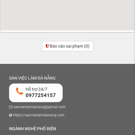
Báo cáo sai phạm
(0)
SÀN VIỆC LÀM ĐÀ NẴNG
Hỗ trợ 24/7
0977254157
sanvieclamdanang@gmail.com
https://sanvieclamdanang.com
NGÀNH NGHỀ PHỔ BIẾN