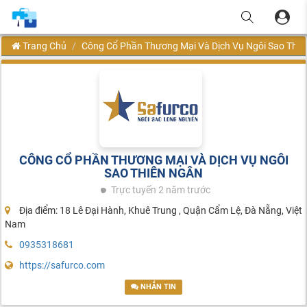
Trang Chủ
Công Cổ Phần Thương Mại Và Dịch Vụ Ngôi Sao Th
CÔNG CỔ PHẦN THƯƠNG MẠI VÀ DỊCH VỤ NGÔI
SAO THIÊN NGÂN
Trực tuyến
2 năm trước
Địa điểm: 18 Lê Đại Hành, Khuê Trung , Quận Cẩm Lệ, Đà Nẵng, Việt
Nam
0935318681
https://safurco.com
NHẮN TIN