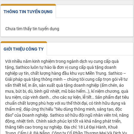
THÔNG TIN TUYỂN DỤNG
Chưa tìm thấy tin tuyển dụng
GIỚI THIỆU CÔNG TY
Với nhiều năm kinh nghiệm trong ngành dịch vụ cung cấp quà
tặng, Sathico luôn tự hào là đơn vị cung cấp quà tặng doanh
nghiệp uy tín, chất lượng hàng đầu khu vực Miền Trung. Sathico –
Giải pháp quà tặng thông minh – chúng tôi cung cấp trọn gói về tư
vấn thiết kế, in ấn, sản xuất quà tặng doanh nghiệp (ấm chén, áo
mưa, bút bi, dù, bình giữ nhiệt, mũ bảo hiểm…), kỉ niệm chương, quà
lưu niệm, cúp vinh danh… cho các sự kiện, lễ tết… Sản phẩm đạt tiêu
chuẩn chất lượng phù hợp với xu thế thời đại, có tính hữu dụng và
thẩm mỹ, đáp ứng thị hiếu “tiêu dùng thông minh, sáng tạo, độc
đáo” của Doanh nghiệp. Sathico sở hữu đội ngũ nhân viên trẻ, năng
động, nhiệt tình. Chính sách phúc lợi tốt và khả năng phát triển,
thăng tiến cao trong sự nghiệp. Địa chỉ: 18 Lê Đại Hành, Khuê
Trung, Cẩm Lệ, Đà Nẵng. Công ty Cổ Phần Thương Mại Và Dịch Vụ