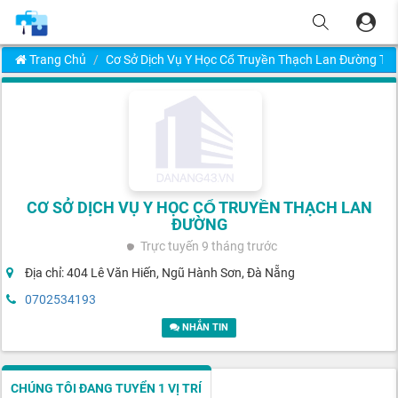
Trang Chủ
Cơ Sở Dịch Vụ Y Học Cổ Truyền Thạch Lan Đường
CƠ SỞ DỊCH VỤ Y HỌC CỔ TRUYỀN THẠCH LAN
ĐƯỜNG
Trực tuyến
9 tháng trước
Địa chỉ: 404 Lê Văn Hiến, Ngũ Hành Sơn, Đà Nẵng
0702534193
NHẮN TIN
CHÚNG TÔI ĐANG TUYỂN 1 VỊ TRÍ