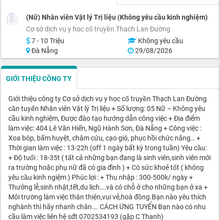
(Nữ) Nhân viên Vật lý Trị liệu (Không yêu cầu kinh nghiệm)
Cơ sở dịch vụ y học cổ truyền Thạch Lan Đường
7 - 10 Triệu
Không yêu cầu
Đà Nẵng
29/08/2026
GIỚI THIỆU CÔNG TY
Giới thiệu công ty Cơ sở dịch vụ y học cổ truyền Thạch Lan Đường
cần tuyển Nhân viên Vật lý Trị liệu + Số lượng: 05 Nữ – Không yêu
cầu kinh nghiệm, Được đào tạo hướng dẫn công việc + Địa điểm
làm việc: 404 Lê Văn Hiến, Ngũ Hành Sơn, Đà Nẵng + Công việc :
Xoa bóp, bấm huyệt, châm cứu, cạo gió, phục hồi chức năng… +
Thời gian làm việc : 13-22h (off 1 ngày bất kỳ trong tuần) Yêu cầu:
+ Độ tuổi : 18-35t ( tất cả những bạn đang là sinh viên,sinh viên mới
ra trường hoặc phụ nữ đã có gia đình ) + Có sức khoẻ tốt ( không
yêu cầu kinh ngiệm ) Phúc lợi : + Thu nhập : 300-500k/ ngày +
Thưởng lễ,sinh nhật,tết,du lịch….và có chỗ ở cho những bạn ở xa +
Môi trường làm việc thân thiện,vui vẻ,hoà đồng.Bạn nào yêu thích
nghành thì hãy nhanh chân…. CÁCH ỨNG TUYỂN Bạn nào có nhu
cầu làm việc liên hệ sđt 0702534193 (gặp C Thanh)