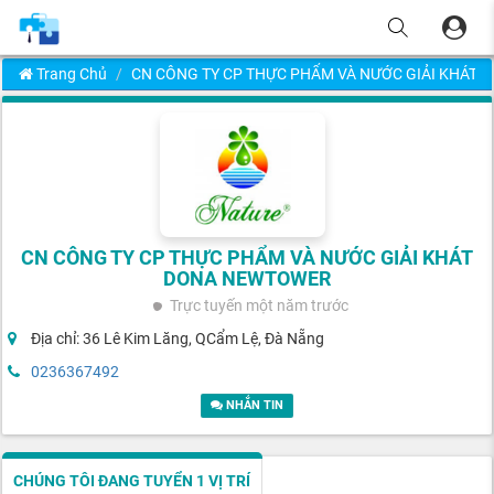
Trang Chủ
CN CÔNG TY CP THỰC PHẨM VÀ NƯỚC GIẢI KHÁT
CN CÔNG TY CP THỰC PHẨM VÀ NƯỚC GIẢI KHÁT
DONA NEWTOWER
Trực tuyến
một năm trước
Địa chỉ: 36 Lê Kim Lăng, QCẩm Lệ, Đà Nẵng
0236367492
NHẮN TIN
CHÚNG TÔI ĐANG TUYỂN 1 VỊ TRÍ