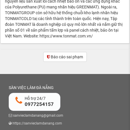
nguyên liệu sản xuất lõi cách nhiệt bảo ôn và các ứng dụng khác
của Polyurethane (PU) mang nhãn hiệu GREENMAT). Ngoài ra,
TONMATGROUP còn sở hữu hệ thống chuỗi kho lạnh nhãn hiệu
TONMATCOLD taị các tỉnh thành trên toàn quốc. Hiện nay, Tập
đoàn TONMAT là doanh nghiệp có quy mô lớn nhất và nắm giữ thị
phần số 01 về sản phẩm tấm lợp và panel cách nhiệt, bảo ôn tại
Việt Nam. Website: https://www.tonmat.com.vn/
Báo cáo sai phạm
SÀN VIỆC LÀM ĐÀ NẴNG
Hỗ trợ 24/7
0977254157
sanvieclamdanang@gmail.com
https://sanvieclamdanang.com