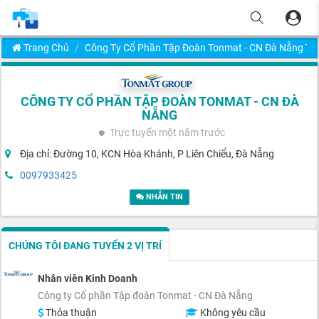
Trang Chủ
Công Ty Cổ Phần Tập Đoàn Tonmat - CN Đà Nẵng 
CÔNG TY CỔ PHẦN TẬP ĐOÀN TONMAT - CN ĐÀ
NẴNG
Trực tuyến
một năm trước
Địa chỉ: Đường 10, KCN Hòa Khánh, P Liên Chiểu, Đà Nẵng
0097933425
NHẮN TIN
CHÚNG TÔI ĐANG TUYỂN 2 VỊ TRÍ
Nhân viên Kinh Doanh
Công ty Cổ phần Tập đoàn Tonmat - CN Đà Nẵng
Thỏa thuận
Không yêu cầu