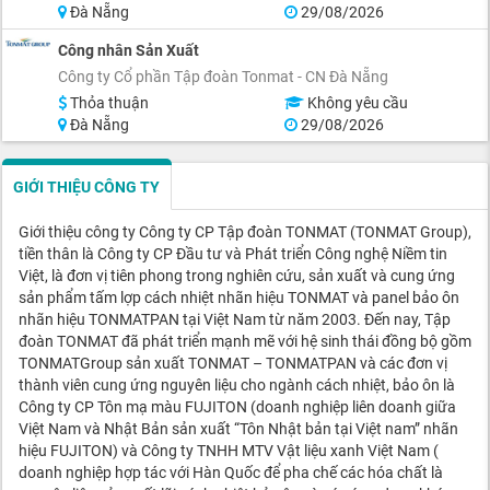
Đà Nẵng
29/08/2026
Công nhân Sản Xuất
Công ty Cổ phần Tập đoàn Tonmat - CN Đà Nẵng
Thỏa thuận
Không yêu cầu
Đà Nẵng
29/08/2026
GIỚI THIỆU CÔNG TY
Giới thiệu công ty Công ty CP Tập đoàn TONMAT (TONMAT Group),
tiền thân là Công ty CP Đầu tư và Phát triển Công nghệ Niềm tin
Việt, là đơn vị tiên phong trong nghiên cứu, sản xuất và cung ứng
sản phẩm tấm lợp cách nhiệt nhãn hiệu TONMAT và panel bảo ôn
nhãn hiệu TONMATPAN tại Việt Nam từ năm 2003. Đến nay, Tập
đoàn TONMAT đã phát triển mạnh mẽ với hệ sinh thái đồng bộ gồm
TONMATGroup sản xuất TONMAT – TONMATPAN và các đơn vị
thành viên cung ứng nguyên liệu cho ngành cách nhiệt, bảo ôn là
Công ty CP Tôn mạ màu FUJITON (doanh nghiệp liên doanh giữa
Việt Nam và Nhật Bản sản xuất “Tôn Nhật bản tại Việt nam” nhãn
hiệu FUJITON) và Công ty TNHH MTV Vật liệu xanh Việt Nam (
doanh nghiệp hợp tác với Hàn Quốc để pha chế các hóa chất là