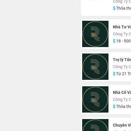
Công Ty C
Thỏa th
Nhà Tư V
Công Ty 
18 - 500
Trợ lý Tổ
Công Ty 
Từ 21 Tr
Nhà Cố V
Công Ty 
Thỏa th
Chuyên V