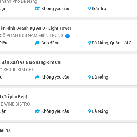
 Thành Phố Đà Nẵng
uận
Không yêu cầu
Sơn Trà
ên Kinh Doanh Dự Án S - Light Tower
 CỔ PHẦN BĐS NAM MIỀN TRUNG
riệu
Cao đẳng
Đà Nẵng, Quận Hải Châu, Quận Ngũ Hành Sơn, Quận Cẩm Lệ, Khu vực lân cận Đà Nẵng
 Sản Xuất và Giao hàng Kim Chi
 SEOUL KIM CHI
ệu
Không yêu cầu
Đà Nẵng
 (Tổ phó Bếp)
E WINE BISTRO
uận
Không yêu cầu
Đà Nẵng
Nội Bộ