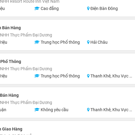
NHH Resort Route Inn Việt Nam
iệu
Cao đẳng
Điện Bàn Đông
n Bán Hàng
TNHH Thực Phẩm Đại Dương
riệu
Trung học Phổ thông
Hải Châu
 Phổ Thông
TNHH Thực Phẩm Đại Dương
riệu
Trung học Phổ thông
Thanh Khê, Khu Vực Lân Cận Đà Nẵng
 Bán Hàng
TNHH Thực Phẩm Đại Dương
uận
Không yêu cầu
Thanh Khê, Khu Vực Lân Cận Đà Nẵng
n Giao Hàng