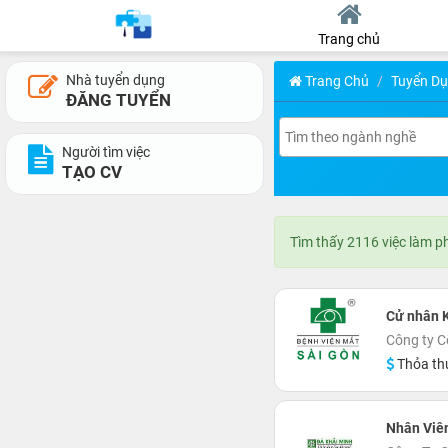
Trang chủ
Nhà tuyển dụng
Trang Chủ
Tuyển D
ĐĂNG TUYỂN
Người tìm việc
TẠO CV
Tìm thấy 2116 việc làm p
Cử nhân 
Công ty C
Thỏa th
Nhân Viê