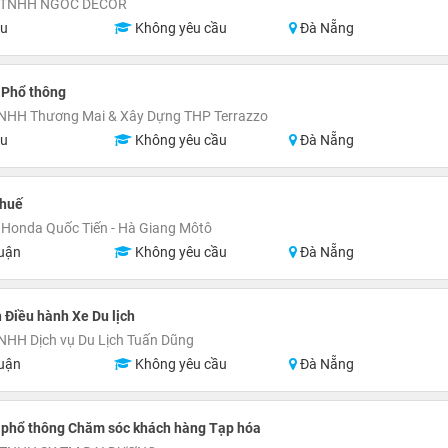
 TNHH NGOC DECOR
ệu
Không yêu cầu
Đà Nẵng
 Phổ thông
TNHH Thương Mai & Xây Dựng THP Terrazzo
ệu
Không yêu cầu
Đà Nẵng
Thuế
Honda Quốc Tiến - Hà Giang Môtô
uận
Không yêu cầu
Đà Nẵng
 Điều hành Xe Du lịch
NHH Dịch vụ Du Lịch Tuấn Dũng
uận
Không yêu cầu
Đà Nẵng
 phổ thông Chăm sóc khách hàng Tạp hóa