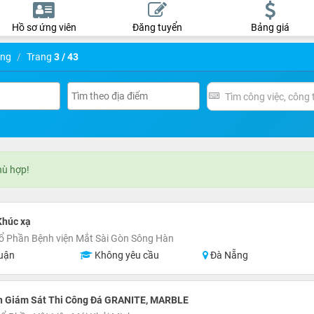
Hồ sơ ứng viên
Đăng tuyển
Bảng giá
ụng
Trang
3 / 43
hù hợp!
Khúc xạ
ổ Phần Bệnh viện Mắt Sài Gòn Sông Hàn
uận
Không yêu cầu
Đà Nẵng
n Giám Sát Thi Công Đá GRANITE, MARBLE