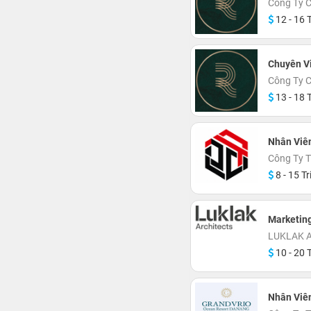
Công Ty 
12 - 16 T
Chuyên Vi
Công Ty 
13 - 18 T
Nhân Viê
Công Ty 
8 - 15 Tr
Marketing
LUKLAK 
10 - 20 T
Nhân Viê