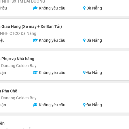
 TNHH SX TM ĐẠI DƯƠNG
riệu
Không yêu cầu
Đà Nẵng
 Giao Hàng (Xe máy + Xe Bán Tải)
TNHH CTCO Đà Nẵng
iệu
Không yêu cầu
Đà Nẵng
n Phục vụ Nhà hàng
Danang Golden Bay
uận
Không yêu cầu
Đà Nẵng
n Pha Chế
Danang Golden Bay
uận
Không yêu cầu
Đà Nẵng
iên