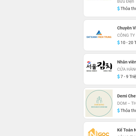
Bưu Điện
Thỏa th
Chuyên Vi
CÔNG TY
10 - 20 T
Nhân viên
CỬA HÀNG
7 - 9 Tri
Demi Chef
DOM – TH
Thỏa th
Kế Toán 