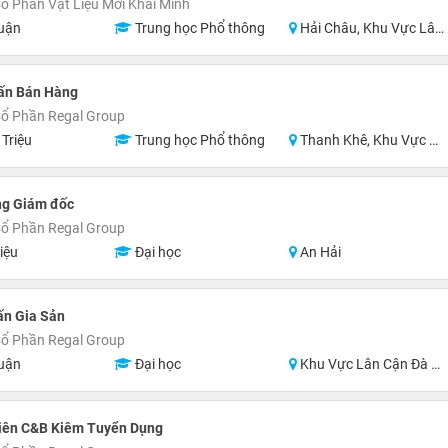
ổ Phần Vật Liệu Mới Khải Minh
uận
Trung học Phổ thông
Hải Châu, Khu Vực Lân Cận Đà Nẵng
ấn Bán Hàng
Cổ Phần Regal Group
 Triệu
Trung học Phổ thông
Thanh Khê, Khu Vực Lân Cận Đà Nẵng
ng Giám đốc
Cổ Phần Regal Group
iệu
Đại học
An Hải
ấn Gia Sản
Cổ Phần Regal Group
uận
Đại học
Khu Vực Lân Cận Đà Nẵng
iên C&B Kiêm Tuyển Dụng