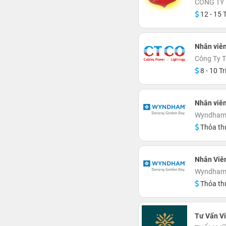
CÔNG TY
12 - 15 T
Nhân viên
Công Ty 
8 - 10 Tr
Nhân viê
Wyndham 
Thỏa th
Nhân Viê
Wyndham 
Thỏa th
Tư Vấn V