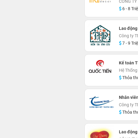
CÔNG TY
6 - 8 Tri
Lao động
Công ty 
7 - 9 Tri
Kế toán 
Hệ Thống 
Thỏa th
Nhân viên
Công ty T
Thỏa th
Lao động