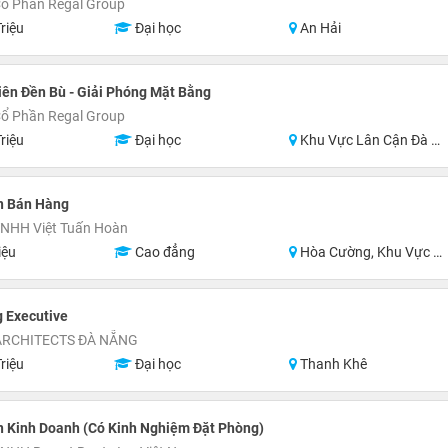
Cổ Phần Regal Group
riệu
Đại học
An Hải
ên Đền Bù - Giải Phóng Mặt Bằng
Cổ Phần Regal Group
riệu
Đại học
Khu Vực Lân Cận Đà Nẵng
n Bán Hàng
TNHH Việt Tuấn Hoàn
iệu
Cao đẳng
Hòa Cường, Khu Vực Lân Cận Đà Nẵng
 Executive
ARCHITECTS ĐÀ NẴNG
riệu
Đại học
Thanh Khê
n Kinh Doanh (Có Kinh Nghiệm Đặt Phòng)